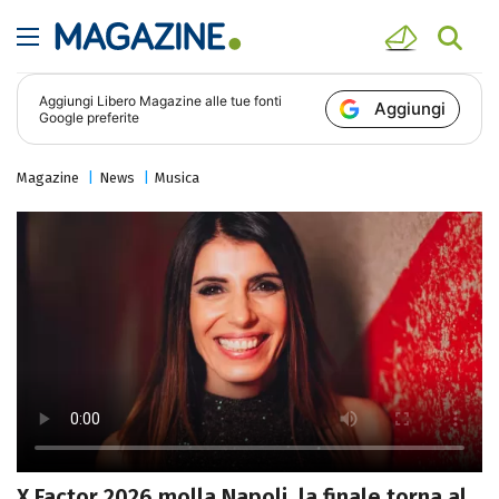
Aggiungi
Libero Magazine
alle tue fonti
Aggiungi
Google preferite
Magazine
News
Musica
X Factor 2026 molla Napoli, la finale torna al