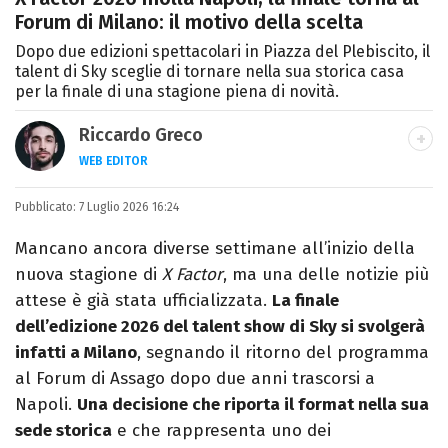
Forum di Milano: il motivo della scelta
Dopo due edizioni spettacolari in Piazza del Plebiscito, il
talent di Sky sceglie di tornare nella sua storica casa
per la finale di una stagione piena di novità.
Riccardo Greco
WEB EDITOR
LINKEDIN
Pubblicato:
Si avvicina all'editoria studiando all'IED
7 Luglio 2026 16:24
come Fashion Editor. Si specializza poi in
Mancano ancora diverse settimane all’inizio della
Comunicazione digitale, Giornalismo e
nuova stagione di
X Factor
, ma una delle notizie più
Nuovi media presso La Sapienza,
attese è già stata ufficializzata.
La finale
collaborando con alcune testate ed uffici
dell’edizione 2026 del talent show di Sky si svolgerà
stampa.
infatti a Milano
, segnando il ritorno del programma
al Forum di Assago dopo due anni trascorsi a
Napoli.
Una decisione che riporta il format nella sua
sede storica
e che rappresenta uno dei