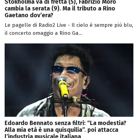
Stokholma va di fretta (5), Fabrizio Moro
cambia la serata (9). Ma il tributo a Rino
Gaetano dov’era?
Le pagelle di Radio2 Live - Il cielo è sempre più blu,
il concerto omaggio a Rino Ga...
Edoardo Bennato senza filtri: “La modestia?
Alla mia età è una quisquilia”. poi attacca
l’industria musicale italiana