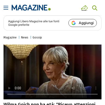
Aggiungi
Libero Magazine
alle tue fonti
Aggiungi
Google preferite
Magazine
News
Gossip
Wilma Goich non ha età: “Ricevo attenzioni