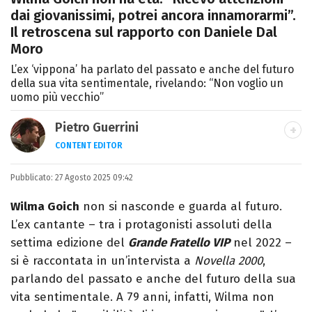
dai giovanissimi, potrei ancora innamorarmi”.
Il retroscena sul rapporto con Daniele Dal
Moro
L’ex ‘vippona’ ha parlato del passato e anche del futuro
della sua vita sentimentale, rivelando: “Non voglio un
uomo più vecchio”
Pietro Guerrini
CONTENT EDITOR
Laurea in Lettere, smania di viaggi e
Pubblicato:
27 Agosto 2025 09:42
passione per i cartoni (della pizza e della
Pixar).
Wilma Goich
non si nasconde e guarda al futuro.
L’ex cantante – tra i protagonisti assoluti della
settima edizione del
Grande Fratello VIP
nel 2022 –
si è raccontata in un’intervista a
Novella 2000
,
parlando del passato e anche del futuro della sua
vita sentimentale. A 79 anni, infatti, Wilma non