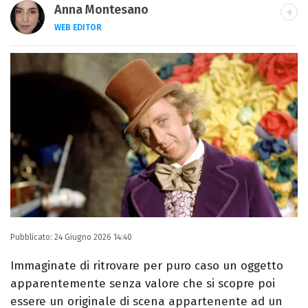
Anna Montesano
WEB EDITOR
Web editor appassionata di cinema e TV,
dopo la laurea in Lettere Moderne mi
specializzo in Editoria e Giornalismo e
trasformo la passione per la scrittura in un
lavoro.
Pubblicato:
24 Giugno 2026 14:40
Immaginate di ritrovare per puro caso un oggetto
apparentemente senza valore che si scopre poi
essere un originale di scena appartenente ad un