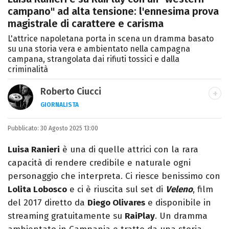
campano" ad alta tensione: l'ennesima prova
magistrale di carattere e carisma
L'attrice napoletana porta in scena un dramma basato
su una storia vera e ambientato nella campagna
campana, strangolata dai rifiuti tossici e dalla
criminalità
Roberto Ciucci
GIORNALISTA
INSTAGRAM
FACEBOOK
Pubblicato:
Appassionato di sport, avido consumatore
30 Agosto 2025 13:00
di manga e film, cultore di tutto ciò che è
Luisa Ranieri
è una di quelle attrici con la rara
stato girato da Quentin Tarantino e
capacità di rendere credibile e naturale ogni
musicista nel tempo libero.
personaggio che interpreta. Ci riesce benissimo con
Lolita Lobosco
e ci è riuscita sul set di
Veleno
, film
del 2017 diretto da
Diego Olivares
e disponibile in
streaming gratuitamente su
RaiPlay
. Un dramma