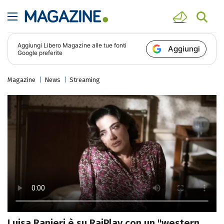
Aggiungi
Libero Magazine
alle tue fonti
Aggiungi
Google preferite
Magazine
News
Streaming
Luisa Ranieri è su RaiPlay con un "western