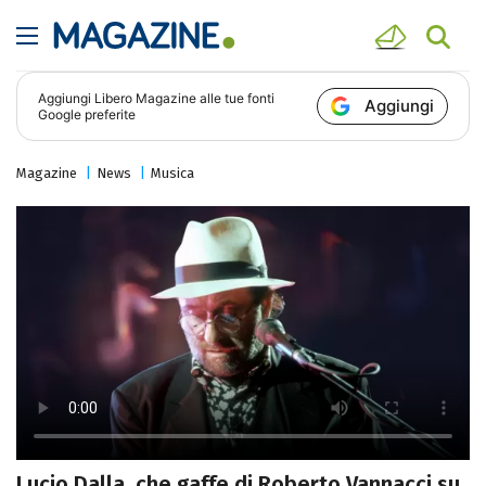
Aggiungi
Libero Magazine
alle tue fonti
Aggiungi
Google preferite
Magazine
News
Musica
Lucio Dalla, che gaffe di Roberto Vannacci su