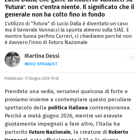
'Futura': non c'entra niente. Il significato che il
generale non ha colto fino in fondo
L'utilizzo di "Futura" di Lucio Dalla è diventato un caso
ma il Generale Vannacci la spunta almeno sulla SIAE. E
mentre tuona perfino Curreri, ci chiediamo perché non
è davvero l'inno di Futuro Nazionale
Martina Dessì
MUSIC SPECIALIST
Ascolto, scrivo, a volte recensisco, smonto
Pubblicato:
17 Giugno 2026 15:45
classifiche: la musica è il mio primo amore.
Prendete una sedia, versatevi qualcosa di forte e
proviamo insieme a contemplare questo peculiare
spettacolo della
politica italiana
contemporanea.
Perché a metà giugno 2026, mentre voi eravate
giustamente impegnati a fare altro, l’Italia ha
partorito
Futuro Nazionale
, la creatura di
Roberto