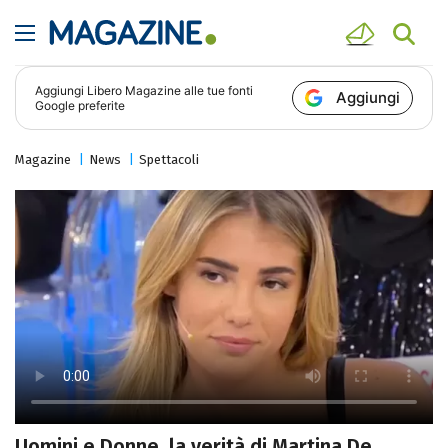
Aggiungi
Libero Magazine
alle tue fonti
Aggiungi
Google preferite
Magazine
News
Spettacoli
Uomini e Donne, la verità di Martina De