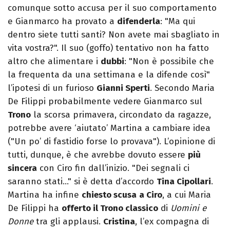
comunque sotto accusa per il suo comportamento
e Gianmarco ha provato a
difenderla
: "Ma qui
dentro siete tutti santi? Non avete mai sbagliato in
vita vostra?". Il suo (goffo) tentativo non ha fatto
altro che alimentare i
dubbi
: "Non è possibile che
la frequenta da una settimana e la difende così"
l’ipotesi di un furioso
Gianni Sperti
. Secondo Maria
De Filippi probabilmente vedere Gianmarco sul
Trono
la scorsa primavera, circondato da ragazze,
potrebbe avere ‘aiutato’ Martina a cambiare idea
("Un po’ di fastidio forse lo provava"). L’opinione di
tutti, dunque, è che avrebbe dovuto essere
più
sincera
con Ciro fin dall’inizio. "Dei segnali ci
saranno stati…" si è detta d’accordo
Tina Cipollari
.
Martina ha infine
chiesto scusa
a Ciro
, a cui Maria
De Filippi ha
offerto il Trono classico
di
Uomini e
Donne
tra gli applausi.
Cristina
, l’ex compagna di