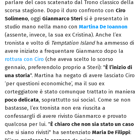
parlare del caos scatenato dal Trono classico della
scorsa stagione. Dopo il duro confronto con
Ciro
Solimeno
, oggi
Gianmarco Steri
si è presentato in
studio mano nella mano con
Martina De Ioannon
(assente, invece, la sua ex Cristina). Anche l’ex
tronista e volto di
Temptation Island
ha ammesso di
avere iniziato a frequentare Gianmarco dopo la
rottura con Ciro
(che aveva scelto lo scorso
gennaio, preferendolo proprio a Steri): "
È l’inizio di
una storia
". Martina ha negato di avere lasciato Ciro
‘per questioni economiche’, ma il suo ex
corteggiatore è stato comunque trattato in maniera
poco delicata
, soprattutto sui social. Come se non
bastasse, l’ex tronista non era riuscita a
confessargli di avere rivisto Gianmarco e provato
qualcosa per lui. "
È chiaro che non sia stato un caso
che si siano rivisti" ha sentenziato
Maria De Filippi
: