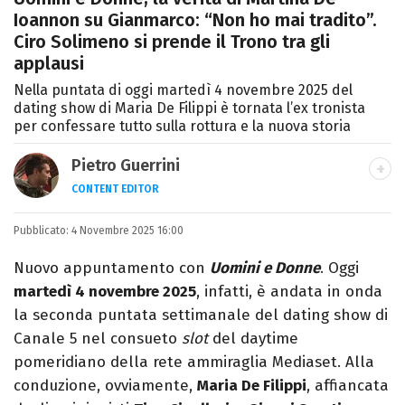
Ioannon su Gianmarco: “Non ho mai tradito”.
Ciro Solimeno si prende il Trono tra gli
applausi
Nella puntata di oggi martedì 4 novembre 2025 del
dating show di Maria De Filippi è tornata l’ex tronista
per confessare tutto sulla rottura e la nuova storia
Pietro Guerrini
CONTENT EDITOR
Laurea in Lettere, smania di viaggi e
Pubblicato:
4 Novembre 2025 16:00
passione per i cartoni (della pizza e della
Pixar).
Nuovo appuntamento con
Uomini e Donne
. Oggi
martedì 4 novembre 2025
, infatti, è andata in onda
la seconda puntata settimanale del dating show di
Canale 5 nel consueto
slot
del daytime
pomeridiano della rete ammiraglia Mediaset. Alla
conduzione, ovviamente,
Maria De Filippi
, affiancata