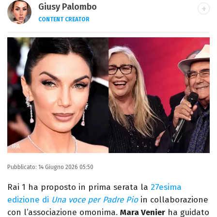
Giusy Palombo
CONTENT CREATOR
LINKEDIN
INSTAGRAM
ALTRI SITI
Giornalista e content creator. Racconto
cultura pop e spettacolo tra articoli e
video, con uno stile diretto e autoriale.
IPA
Pubblicato:
14 Giugno 2026 05:50
Rai 1 ha proposto in prima serata la
27esima
edizione di
Una voce per Padre Pio
in collaborazione
con l’associazione omonima.
Mara Venier
ha guidato