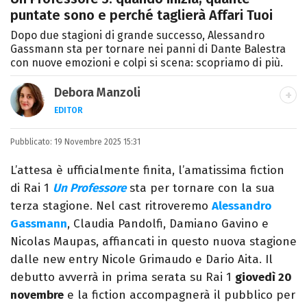
puntate sono e perché taglierà Affari Tuoi
Dopo due stagioni di grande successo, Alessandro
Gassmann sta per tornare nei panni di Dante Balestra
con nuove emozioni e colpi si scena: scopriamo di più.
Debora Manzoli
EDITOR
LINKEDIN
INSTAGRAM
FACEBOOK
SITO
Pubblicato:
Scrittrice, copywriter, editor e pubblicista
19 Novembre 2025 15:31
mantovana, laureata in Lettere, Cinema e
L’attesa è ufficialmente finita, l’amatissima fiction
Tv. Ha due libri all’attivo e ama la scrittura
di Rai 1
Un Professore
sta per tornare con la sua
alla follia.
terza stagione. Nel cast ritroveremo
Alessandro
Gassmann
, Claudia Pandolfi, Damiano Gavino e
Nicolas Maupas, affiancati in questo nuova stagione
dalle new entry Nicole Grimaudo e Dario Aita. Il
debutto avverrà in prima serata su Rai 1
giovedì 20
novembre
e la fiction accompagnerà il pubblico per