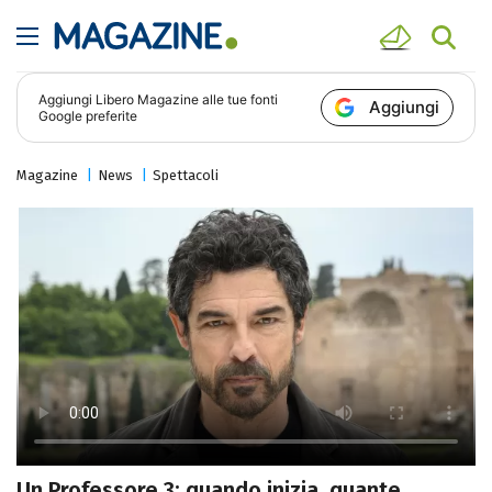
Aggiungi
Libero Magazine
alle tue fonti
Aggiungi
Google preferite
Magazine
News
Spettacoli
Un Professore 3: quando inizia, quante