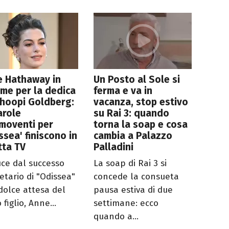
e Hathaway in
Un Posto al Sole si
ime per la dedica
ferma e va in
hoopi Goldberg:
vacanza, stop estivo
arole
su Rai 3: quando
moventi per
torna la soap e cosa
ssea' finiscono in
cambia a Palazzo
tta TV
Palladini
ce dal successo
La soap di Rai 3 si
etario di "Odissea"
concede la consueta
 dolce attesa del
pausa estiva di due
 figlio, Anne...
settimane: ecco
quando a...