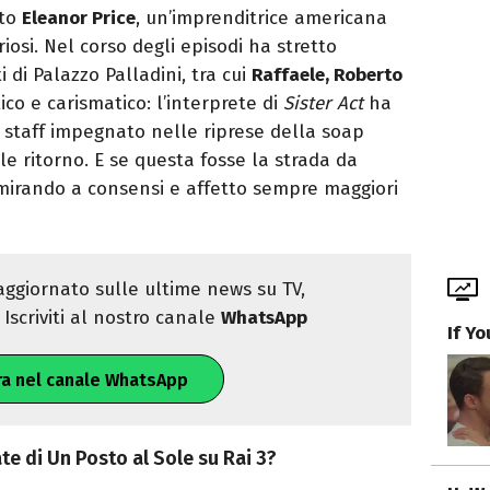
ato
Eleanor Price
, un’imprenditrice americana
iosi. Nel corso degli episodi ha stretto
 di Palazzo Palladini, tra cui
Raffaele, Roberto
co e carismatico: l’interprete di
Sister Act
ha
 staff impegnato nelle riprese della soap
e ritorno. E se questa fosse la strada da
 mirando a consensi e affetto sempre maggiori
ggiornato sulle ultime news su TV,
Iscriviti al nostro canale
WhatsApp
If Y
ra nel canale WhatsApp
te di Un Posto al Sole su Rai 3?