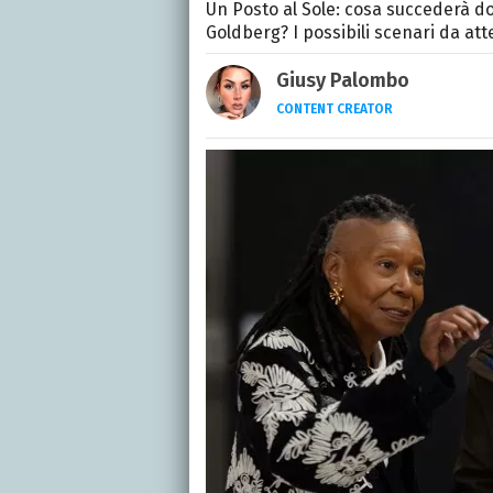
Un Posto al Sole: cosa succederà do
Goldberg? I possibili scenari da at
Giusy Palombo
CONTENT CREATOR
LINKEDIN
INSTAGRAM
ALTRI 
Giornalista e content cr
articoli e video, con uno 