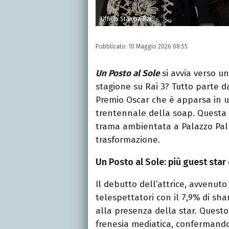
Ufficio Stampa Rai
Pubblicato:
10 Maggio 2026 08:55
Un Posto al Sole
si avvia verso un
stagione su Rai 3? Tutto parte d
Premio Oscar che è apparsa in un
trentennale della soap. Questa s
trama ambientata a Palazzo Palla
trasformazione.
Un Posto al Sole: più guest sta
Il debutto dell’attrice, avvenuto
telespettatori con il 7,9% di sha
alla presenza della star. Quest
frenesia mediatica, confermando