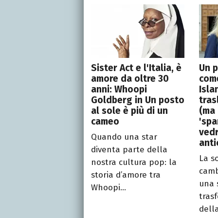
Sister Act e l'Italia, è
Un p
amore da oltre 30
com
anni: Whoopi
Isla
Goldberg in Un posto
tras
al sole è più di un
(ma 
cameo
'spa
ved
Quando una star
anti
diventa parte della
La s
nostra cultura pop: la
camb
storia d’amore tra
una 
Whoopi...
tras
della