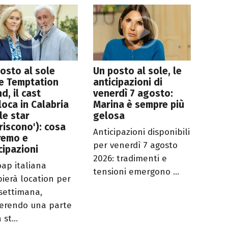
osto al sole
Un posto al sole, le
e Temptation
anticipazioni di
nd, il cast
venerdì 7 agosto:
loca in Calabria
Marina è sempre più
le star
gelosa
riscono'): cosa
Anticipazioni disponibili
remo e
per venerdì 7 agosto
cipazioni
2026: tradimenti e
oap italiana
tensioni emergono ...
ierà location per
settimana,
ferendo una parte
 st...