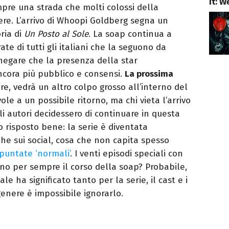
It: 
mpre una strada che molti colossi della
ere. L’arrivo di Whoopi Goldberg segna un
ria di
Un Posto al Sole
. La soap continua a
te di tutti gli italiani che la seguono da
negare che la presenza della star
ncora più pubblico e consensi.
La prossima
e, vedrà un altro colpo grosso all’interno del
ole a un possibile ritorno, ma chi vieta l’arrivo
 gli autori decidessero di continuare in questa
o risposto bene: la serie è diventata
e sui social, cosa che non capita spesso
puntate ‘normali’
. I venti episodi speciali con
no per sempre il corso della soap? Probabile,
e ha significato tanto per la serie, il cast e i
enere è impossibile ignorarlo.