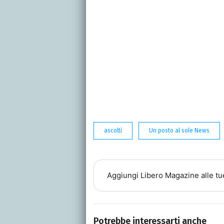
ascolti
Un posto al sole News
Aggiungi
Libero Magazine
alle tu
Potrebbe interessarti anche