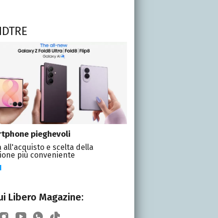
NDTRE
tphone pieghevoli
 all'acquisto e scelta della
ione più conveniente
I
i Libero Magazine: