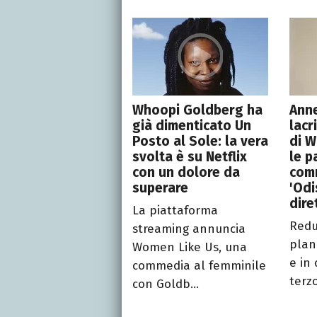
Whoopi Goldberg ha
Ann
già dimenticato Un
lacr
Posto al Sole: la vera
di W
svolta è su Netflix
le p
con un dolore da
com
superare
'Odi
dire
La piattaforma
Redu
streaming annuncia
plan
Women Like Us, una
e in
commedia al femminile
terzo
con Goldb...