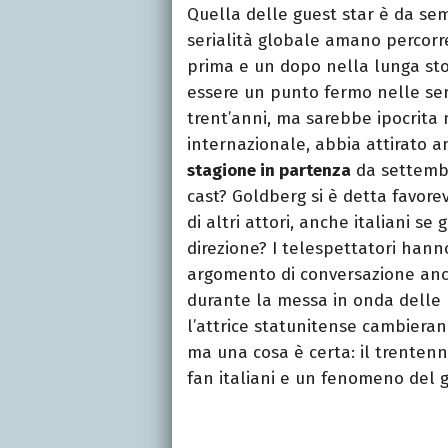
Quella delle guest star è da se
serialità globale amano percorr
prima e un dopo nella lunga sto
essere un punto fermo nelle sera
trent’anni, ma sarebbe ipocrita 
internazionale, abbia attirato a
stagione in partenza
da settembr
cast? Goldberg si è detta favorev
di altri attori, anche italiani se
direzione? I telespettatori hann
argomento di conversazione anch
durante la messa in onda delle
l’attrice statunitense cambieran
ma una cosa è certa: il trentennal
fan italiani e un fenomeno del g