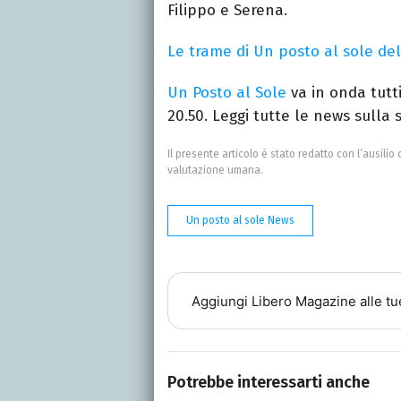
Filippo e Serena.
Le trame di Un posto al sole del
Un Posto al Sole
va in onda tutti
20.50. Leggi tutte le news sulla
Il presente articolo è stato redatto con l’ausilio 
valutazione umana.
Un posto al sole News
Aggiungi
Libero Magazine
alle tu
Potrebbe interessarti anche