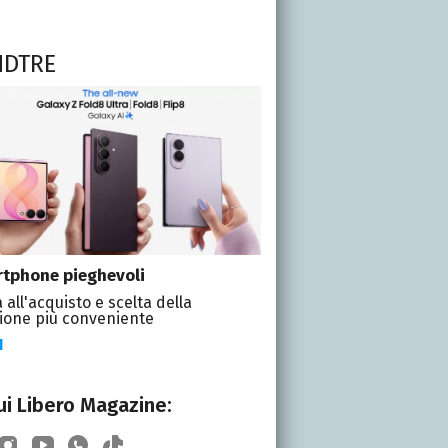
NDTRE
tphone pieghevoli
 all'acquisto e scelta della
ione più conveniente
I
i Libero Magazine: