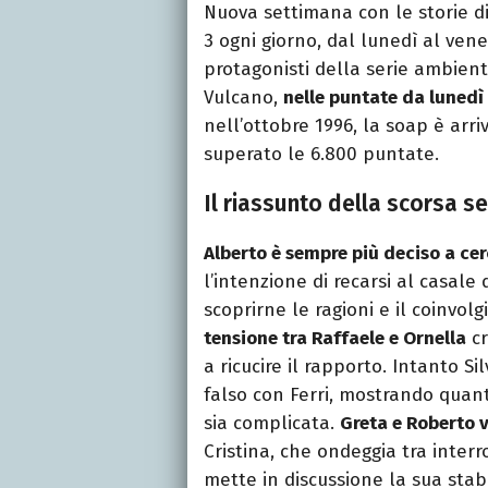
Nuova settimana con le storie d
3 ogni giorno, dal lunedì al vene
protagonisti della serie ambienta
Vulcano,
nelle puntate da lunedì
nell’ottobre 1996, la soap è arr
superato le 6.800 puntate.
Il riassunto della scorsa se
Alberto è sempre più deciso a ce
l’intenzione di recarsi al casale 
scoprirne le ragioni e il coinvo
tensione tra Raffaele e Ornella
cr
a ricucire il rapporto. Intanto S
falso con Ferri, mostrando quant
sia complicata.
Greta e Roberto v
Cristina, che ondeggia tra interr
mette in discussione la sua stabil