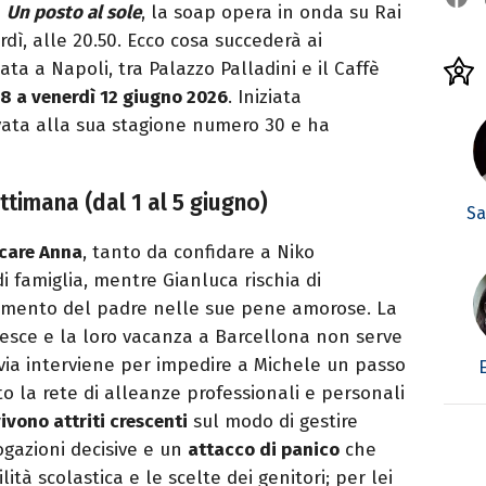
i
Un posto al sole
, la soap opera in onda su Rai
rdì, alle 20.50. Ecco cosa succederà ai
ta a Napoli, tra Palazzo Palladini e il Caffè
 8 a venerdì 12 giugno 2026
. Iniziata
ivata alla sua stagione numero 30 e ha
ttimana (dal 1 al 5 giugno)
Sa
rcare Anna
, tanto da confidare a Niko
di famiglia, mentre Gianluca rischia di
lgimento del padre nelle sue pene amorose. La
esce e la loro vacanza a Barcellona non serve
ilvia interviene per impedire a Michele un passo
o la rete di alleanze professionali e personali
ivono attriti crescenti
sul modo di gestire
ogazioni decisive e un
attacco di panico
che
ità scolastica e le scelte dei genitori; per lei