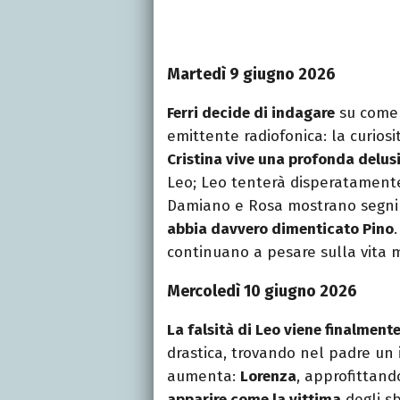
Martedì 9 giugno 2026
Ferri decide di indagare
su come 
emittente radiofonica: la curiosi
Cristina vive una profonda delus
Leo; Leo tenterà disperatamente 
Damiano e Rosa mostrano segni d
abbia davvero dimenticato Pino
continuano a pesare sulla vita m
Mercoledì 10 giugno 2026
La falsità di Leo viene finalmen
drastica, trovando nel padre un 
aumenta:
Lorenza
, approfittand
apparire come la vittima
degli sb