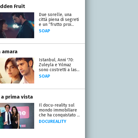
idden Fruit
Due sorelle, una
città piena di segreti
e un “frutto proi...
SOAP
a amara
Istanbul, Anni '70:
Zuleyla e Yılmaz
sono costretti a las...
SOAP
 a prima vista
Il docu-reality sul
mondo immobiliare
che ha conquistato ...
DOCUREALITY