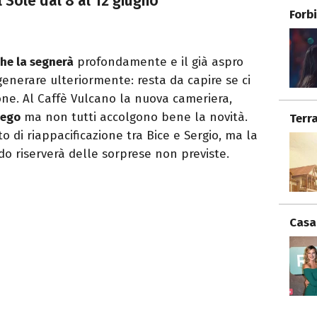
 Sole dal 8 al 12 giugno
Forb
che la segnerà
profondamente e il già aspro
generare ulteriormente: resta da capire se ci
one. Al Caffè Vulcano la nuova cameriera,
iego
ma non tutti accolgono bene la novità.
Terr
di riappacificazione tra Bice e Sergio, ma la
do riserverà delle sorprese non previste.
Casa