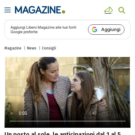
Aggiungi
Libero Magazine
alle tue fonti
Aggiungi
Google preferite
Magazine
News
Consigli
Un posto al sole, le anticipazioni dal 1 al 5