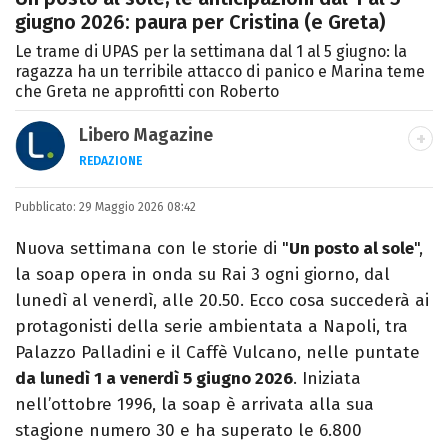
giugno 2026: paura per Cristina (e Greta)
Le trame di UPAS per la settimana dal 1 al 5 giugno: la
ragazza ha un terribile attacco di panico e Marina teme
che Greta ne approfitti con Roberto
Libero Magazine
REDAZIONE
E-MAIL
INSTAGRAM
FACEBOOK
Pubblicato:
Libero Magazine è il canale del portale
29 Maggio 2026 08:42
Libero.it dedicato al mondo della
Nuova settimana con le storie di "
Un posto al sole
",
televisione, dello spettacolo e del gossip.
la soap opera in onda su Rai 3 ogni giorno, dal
lunedì al venerdì, alle 20.50. Ecco cosa succederà ai
protagonisti della serie ambientata a Napoli, tra
Palazzo Palladini e il Caffè Vulcano, nelle puntate
da lunedì 1 a venerdì 5 giugno 2026
. Iniziata
nell’ottobre 1996, la soap è arrivata alla sua
stagione numero 30 e ha superato le 6.800