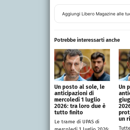
Aggiungi
Libero Magazine
alle tu
Potrebbe interessarti anche
Un posto al sole, le
Un p
anticipazioni di
anti
mercoledì 1 luglio
giug
2026: tra loro due è
2026
tutto finito
prot
un r
Le trame di UPAS di
Tutt
mercoledì 1 luglio 2026: