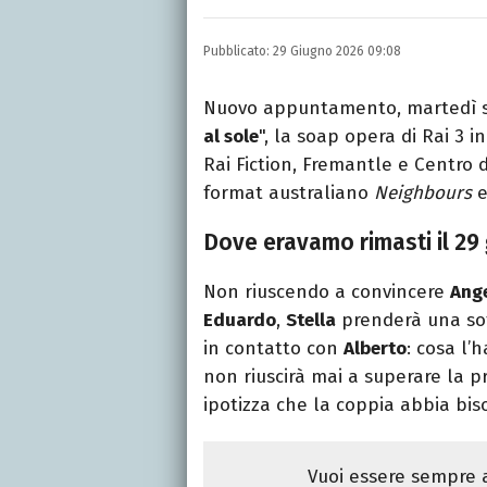
E-MAIL
INSTAGRAM
FACEBO
Libero Magazine è il can
Pubblicato:
29 Giugno 2026 09:08
della televisione, dello 
Nuovo appuntamento, martedì sera
al sole
", la soap opera di Rai 3 
Rai Fiction, Fremantle e Centro di
format australiano
Neighbours
e
Dove eravamo rimasti il 29
Non riuscendo a convincere
Ang
Eduardo
,
Stella
prenderà una sof
in contatto con
Alberto
: cosa l’
non riuscirà mai a superare la p
ipotizza che la coppia abbia bis
Vuoi essere sempre a