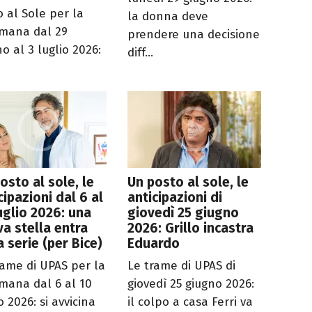
o al Sole per la
la donna deve
imana dal 29
prendere una decisione
o al 3 luglio 2026:
diff...
osto al sole, le
Un posto al sole, le
cipazioni dal 6 al
anticipazioni di
uglio 2026: una
giovedì 25 giugno
a stella entra
2026: Grillo incastra
a serie (per Bice)
Eduardo
rame di UPAS per la
Le trame di UPAS di
imana dal 6 al 10
giovedì 25 giugno 2026:
o 2026: si avvicina
il colpo a casa Ferri va