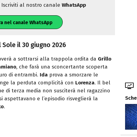
Iscriviti al nostro canale
WhatsApp
ra nel canale WhatsApp
 Sole il 30 giugno 2026
verà a sottrarsi alla trappola ordita da
Grillo
amiano
, che farà una sconcertante scoperta
uro di entrambi.
Ida
prova a smorzare le
nge la perduta complicità con
Lorenza
. Il bel
e di terza media non susciterà nel ragazzino
Sche
si aspettavano e l’episodio risveglierà la
ko
.