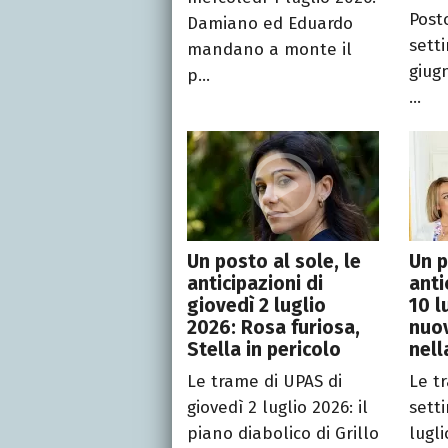
Post
Damiano ed Eduardo
sett
mandano a monte il
giugn
p...
...
Un posto al sole, le
Un p
anticipazioni di
anti
giovedì 2 luglio
10 l
2026: Rosa furiosa,
nuov
Stella in pericolo
nell
Le trame di UPAS di
Le t
giovedì 2 luglio 2026: il
sett
piano diabolico di Grillo
lugli