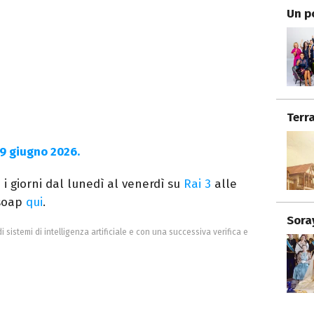
Un p
Terr
29 giugno 2026.
 i giorni dal lunedì al venerdì su
Rai 3
alle
 soap
qui
.
Sora
di sistemi di intelligenza artificiale e con una successiva verifica e