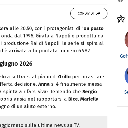
OK
ale del portale Libero.it dedicato al mondo
CONDIVIDI
spettacolo e del gossip.
 alle 20.50, con i protagonisti di "
Un posto
in onda dal 1996. Girata a Napoli e prodotta da
 produzione Rai di Napoli, la serie si ispira al
d è arrivata alla puntata numero 6.982.
Gof
 giugno 2026
elo
a sottrarsi al piano di
Grillo
per incastrare
ferta decisione.
Anna
si è finalmente messa
ha spinta a rifarsi viva? Temendo che
Sergio
S
ropria ansia nel rapportarsi a
Bice
,
Mariella
ogno di un aiuto esterno.
ggiornato sulle ultime news su TV,