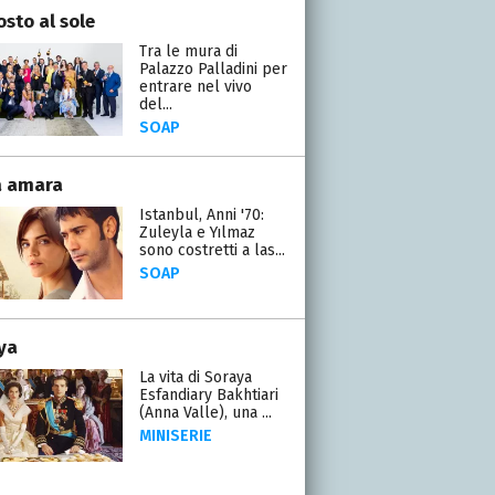
osto al sole
Tra le mura di
Palazzo Palladini per
entrare nel vivo
del...
SOAP
a amara
Istanbul, Anni '70:
Zuleyla e Yılmaz
sono costretti a las...
SOAP
ya
La vita di Soraya
Esfandiary Bakhtiari
(Anna Valle), una ...
MINISERIE