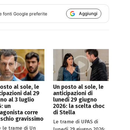
Aggiungi
e fonti Google preferite
osto al sole, le
Un posto al sole, le
cipazioni dal 29
anticipazioni di
no al 3 luglio
lunedì 29 giugno
: un
2026: la scelta choc
agonista corre
di Stella
ischio gravissimo
Le trame di UPAS di
e le trame di Un
lunedì 29 giugno 2026: