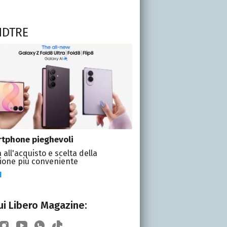
NDTRE
tphone pieghevoli
 all'acquisto e scelta della
ione più conveniente
I
i Libero Magazine: