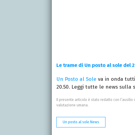
Le trame di Un posto al sole del 
Un Posto al Sole
va in onda tutti
20.50. Leggi tutte le news sulla
Il presente articolo è stato redatto con l’ausilio 
valutazione umana.
Un posto al sole News