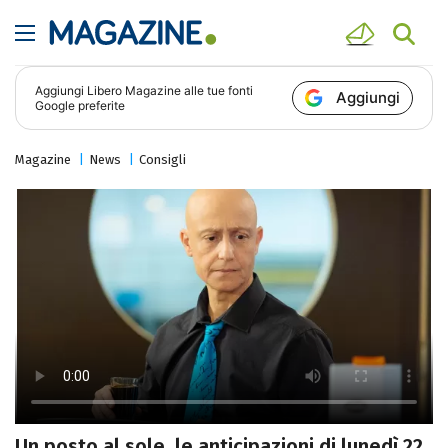
Aggiungi
Libero Magazine
alle tue fonti
Aggiungi
Google preferite
Magazine
News
Consigli
Un posto al sole, le anticipazioni di lunedì 22