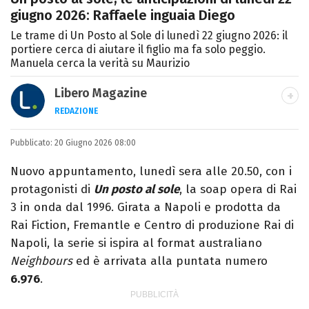
giugno 2026: Raffaele inguaia Diego
Le trame di Un Posto al Sole di lunedì 22 giugno 2026: il
portiere cerca di aiutare il figlio ma fa solo peggio.
Manuela cerca la verità su Maurizio
Libero Magazine
REDAZIONE
E-MAIL
INSTAGRAM
FACEBOOK
Pubblicato:
Libero Magazine è il canale del portale
20 Giugno 2026 08:00
Libero.it dedicato al mondo della
Nuovo appuntamento, lunedì sera alle 20.50, con i
televisione, dello spettacolo e del gossip.
protagonisti di
Un posto al sole
, la soap opera di Rai
3 in onda dal 1996. Girata a Napoli e prodotta da
Rai Fiction, Fremantle e Centro di produzione Rai di
Napoli, la serie si ispira al format australiano
Neighbours
ed è arrivata alla puntata numero
6.976
.