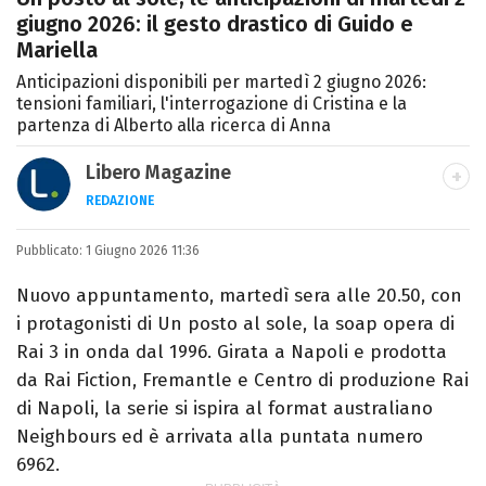
giugno 2026: il gesto drastico di Guido e
Mariella
Anticipazioni disponibili per martedì 2 giugno 2026:
tensioni familiari, l'interrogazione di Cristina e la
partenza di Alberto alla ricerca di Anna
Libero Magazine
REDAZIONE
E-MAIL
INSTAGRAM
FACEBOOK
Pubblicato:
Libero Magazine è il canale del portale
1 Giugno 2026 11:36
Libero.it dedicato al mondo della
Nuovo appuntamento, martedì sera alle 20.50, con
televisione, dello spettacolo e del gossip.
i protagonisti di Un posto al sole, la soap opera di
Rai 3 in onda dal 1996. Girata a Napoli e prodotta
da Rai Fiction, Fremantle e Centro di produzione Rai
di Napoli, la serie si ispira al format australiano
Neighbours ed è arrivata alla puntata numero
6962.