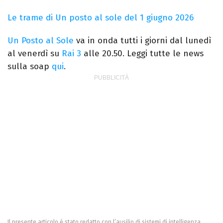
Le trame di Un posto al sole del 1 giugno 2026
Un Posto al Sole
va in onda tutti i giorni dal lunedì
al venerdì su
Rai 3
alle 20.50. Leggi tutte le news
sulla soap
qui
.
Il presente articolo è stato redatto con l’ausilio di sistemi di intelligenza