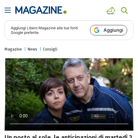
Aggiungi
Libero Magazine
alle tue fonti
Aggiungi
Google preferite
Magazine
News
Consigli
Un posto al sole, le anticipazioni di martedì 2