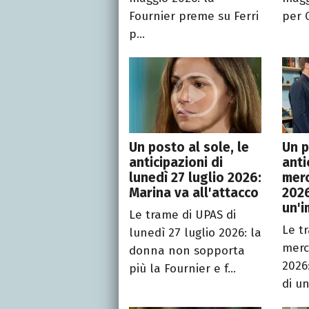
Fournier preme su Ferri
per G
p...
Un posto al sole, le
Un p
anticipazioni di
anti
lunedì 27 luglio 2026:
merc
Marina va all'attacco
2026
un'
Le trame di UPAS di
Le t
lunedì 27 luglio 2026: la
merc
donna non sopporta
2026:
più la Fournier e f...
di un