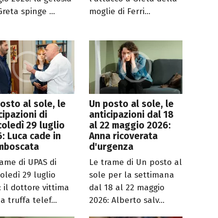
reta spinge ...
moglie di Ferri...
osto al sole, le
Un posto al sole, le
cipazioni di
anticipazioni dal 18
oledì 29 luglio
al 22 maggio 2026:
: Luca cade in
Anna ricoverata
imboscata
d'urgenza
rame di UPAS di
Le trame di Un posto al
oledì 29 luglio
sole per la settimana
 il dottore vittima
dal 18 al 22 maggio
a truffa telef...
2026: Alberto salv...