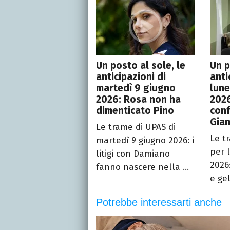
Un posto al sole, le
Un p
anticipazioni di
anti
martedì 9 giugno
lune
2026: Rosa non ha
2026
dimenticato Pino
conf
Gian
Le trame di UPAS di
Le t
martedì 9 giugno 2026: i
per 
litigi con Damiano
2026:
fanno nascere nella ...
e gel