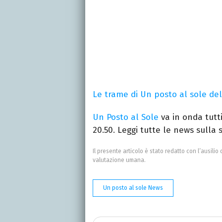
Le trame di Un posto al sole de
Un Posto al Sole
va in onda tutti
20.50. Leggi tutte le news sulla
Il presente articolo è stato redatto con l’ausilio 
valutazione umana.
Un posto al sole News