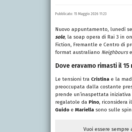
E-MAIL
INSTAGRAM
FACEBO
Libero Magazine è il can
Pubblicato:
15 Maggio 2026 11:23
della televisione, dello 
Nuovo appuntamento, lunedì sera
sole
, la soap opera di Rai 3 in o
Fiction, Fremantle e Centro di pro
format australiano
Neighbours
e
Dove eravamo rimasti il 15
Le tensioni tra
Cristina
e la mad
preoccupata dalla costante pre
prende un’inaspettata iniziativa
regalatole da
Pino
, riconsidera 
Guido
e
Mariella
sono sulle spin
Vuoi essere sempre a