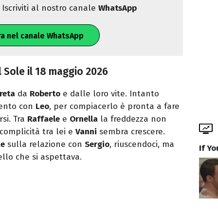
Iscriviti al nostro canale
WhatsApp
ra nel canale WhatsApp
 Sole il 18 maggio 2026
reta
da
Roberto
e dalle loro vite. Intanto
amento con
Leo
, per compiacerlo è pronta a fare
rsi. Tra
Raffaele
e
Ornella
la freddezza non
complicità tra lei e
Vanni
sembra crescere.
ce
sulla relazione con
Sergio
, riuscendoci, ma
If Y
llo che si aspettava.