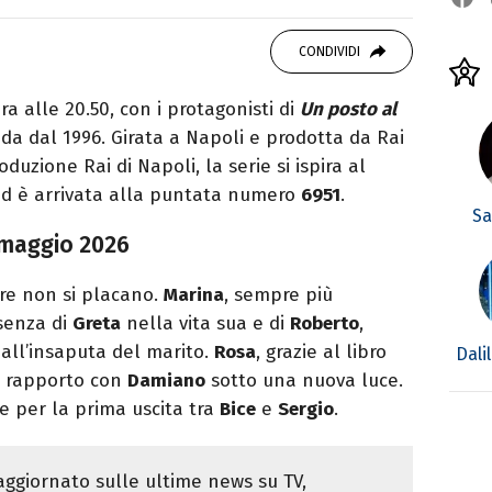
OK
ale del portale Libero.it dedicato al mondo
CONDIVIDI
spettacolo e del gossip.
 alle 20.50, con i protagonisti di
Un posto al
nda dal 1996. Girata a Napoli e prodotta da Rai
duzione Rai di Napoli, la serie si ispira al
d è arrivata alla puntata numero
6951
.
Sa
 maggio 2026
re non si placano.
Marina
, sempre più
senza di
Greta
nella vita sua e di
Roberto
,
 all’insaputa del marito.
Rosa
, grazie al libro
Dali
il rapporto con
Damiano
sotto una nuova luce.
e per la prima uscita tra
Bice
e
Sergio
.
ggiornato sulle ultime news su TV,