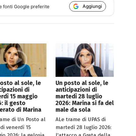
Aggiungi
e fonti Google preferite
osto al sole, le
Un posto al sole, le
cipazioni di
anticipazioni di
rdì 15 maggio
martedì 28 luglio
: il gesto
2026: Marina si fa del
erato di Marina
male da sola
rame di Un Posto al
ALe trame di UPAS di
 di venerdì 15
martedì 28 luglio 2026:
io 2026: la gelosia
l'attacco a Greta della