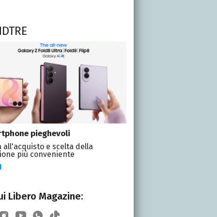
NDTRE
tphone pieghevoli
 all'acquisto e scelta della
ione più conveniente
I
i Libero Magazine: