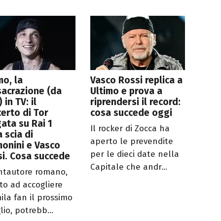
mo, la
Vasco Rossi replica a
acrazione (da
Ultimo e prova a
 in TV: il
riprendersi il record:
erto di Tor
cosa succede oggi
ata su Rai 1
Il rocker di Zocca ha
a scia di
aperto le prevendite
onini e Vasco
per le dieci date nella
i. Cosa succede
Capitale che andr...
antautore romano,
to ad accogliere
ila fan il prossimo
lio, potrebb...