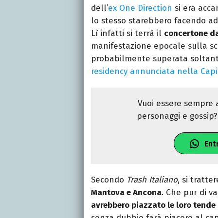
dell’
ex One Direction
si era acca
lo stesso starebbero facendo ade
Lì infatti si terrà il
concertone da
manifestazione epocale sulla sci
probabilmente superata soltanto
residency annunciata nella Capita
Vuoi essere sempre a
personaggi e gossip? 
Ent
Secondo
Trash Italiano
, si tratt
Mantova e Ancona
. Che pur di va
avrebbero piazzato le loro tende 
senza dubbio farà piacere al can