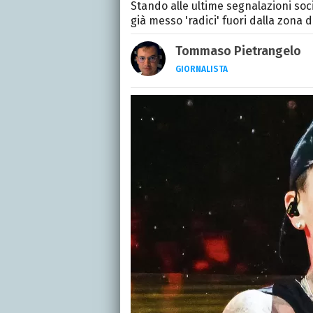
Stando alle ultime segnalazioni so
già messo 'radici' fuori dalla zona de
Tommaso Pietrangelo
GIORNALISTA
Autore, giornalista, cant
appassionato di cinema,
gatti.