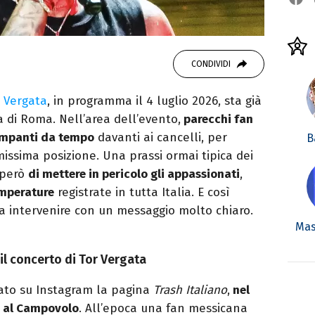
CONDIVIDI
 Vergata
, in programma il 4 luglio 2026, sta già
a di Roma. Nell’area dell’evento,
parecchi fan
ampanti da tempo
davanti ai cancelli, per
B
imissima posizione. Una prassi ormai tipica dei
però
di mettere in pericolo gli appassionati
,
emperature
registrate in tutta Italia. E così
a intervenire con un messaggio molto chiaro.
Mas
r il concerto di Tor Vergata
dato su Instagram la pagina
Trash Italiano
,
nel
s al Campovolo
. All’epoca una fan messicana