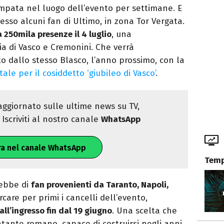
mpata nel luogo dell’evento per settimane. E
sso alcuni fan di Ultimo, in zona Tor Vergata.
 250mila presenze il 4 luglio
, una
a di Vasco e Cremonini. Che verrà
 dallo stesso Blasco, l’anno prossimo, con la
le per il cosiddetto ‘giubileo di Vasco’
.
ggiornato sulle ultime news su TV,
Iscriviti al nostro canale
WhatsApp
ra nel canale WhatsApp
Temp
erebbe di
fan provenienti da Taranto, Napoli,
rcare per primi i cancelli dell’evento,
all’ingresso fin dal 19 giugno
. Una scelta che
tante romano, capace di costruirsi negli anni