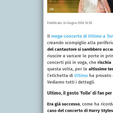
IPA
Pubblicato:
24 Giugno 2026 16:38
Il
mega-concerto di Ultimo a Tor
creando scompiglio alla periferi
del cantautore si sarebbero acc
riuscire a varcare le porte in pr
concerti più in voga, che
rischia
questa volta, per le
altissime t
l’etichetta di
Ultimo
ha provato 
Vediamo tutti i dettagli.
Ultimo, il gesto ‘folle’ di fan pe
Era già successo
, come ha ricor
caso del concerto di Harry Style