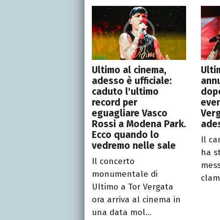
Ultimo al cinema,
Ulti
adesso è ufficiale:
annu
caduto l'ultimo
dopo
record per
even
eguagliare Vasco
Verg
Rossi a Modena Park.
ade
Ecco quando lo
Il c
vedremo nelle sale
ha s
Il concerto
mess
monumentale di
clamo
Ultimo a Tor Vergata
ora arriva al cinema in
una data mol...