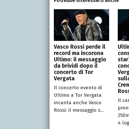
Potrebbe interessarti anche
Vasco Rossi perde il
Ulti
record ma incorona
cons
Ultimo: il messaggio
star)
da brividi dopo il
conc
concerto di Tor
Verg
Vergata
sull
Crem
Il concerto evento di
Ross
Ultimo a Tor Vergata
Il c
incanta anche Vasco
pron
Rossi: il messaggio s...
250m
4 lug