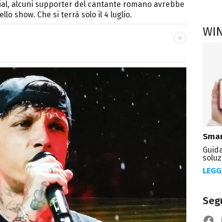
cial, alcuni supporter del cantante romano avrebbe
llo show. Che si terrà solo il 4 luglio.
WI
autore. Laureato in Letterature Straniere, è
 poesia e Shakespeare. Scrive canzoni e ama i
Smar
Guida
soluz
LEGG
Segu