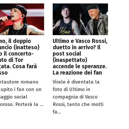
mo, il doppio
Ultimo e Vasco Rossi,
ncio (inatteso)
duetto in arrivo? Il
 il concerto-
post social
to di Tor
(inaspettato)
ata. Cosa farà
accende le speranze.
sso
La reazione dei fan
antautore romano
Virale è diventata la
tupito i fan con un
foto di Ultimo in
aggio social
compagnia di Vasco
roso. Porterà la ...
Rossi, tanto che molti
fa...