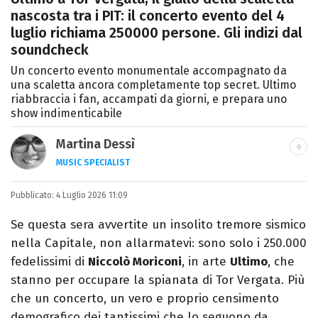
nascosta tra i PIT: il concerto evento del 4
luglio richiama 250000 persone. Gli indizi dal
soundcheck
Un concerto evento monumentale accompagnato da
una scaletta ancora completamente top secret. Ultimo
riabbraccia i fan, accampati da giorni, e prepara uno
show indimenticabile
Martina Dessì
MUSIC SPECIALIST
Ascolto, scrivo, a volte recensisco, smonto
Pubblicato:
4 Luglio 2026 11:09
classifiche: la musica è il mio primo amore.
Se questa sera avvertite un insolito tremore sismico
nella Capitale, non allarmatevi: sono solo i 250.000
fedelissimi di
Niccolò Moriconi
, in arte
Ultimo
, che
stanno per occupare la spianata di Tor Vergata. Più
che un concerto, un vero e proprio censimento
demografico dei tantissimi che lo seguono da