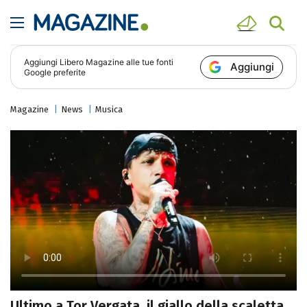
Aggiungi
Libero Magazine
alle tue fonti
Aggiungi
Google preferite
Magazine
News
Musica
Ultimo a Tor Vergata, il giallo della scaletta