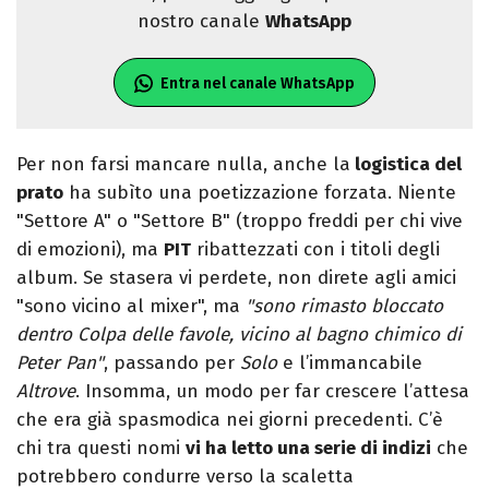
nostro canale
WhatsApp
Entra nel canale WhatsApp
Per non farsi mancare nulla, anche la
logistica del
prato
ha subìto una poetizzazione forzata. Niente
"Settore A" o "Settore B" (troppo freddi per chi vive
di emozioni), ma
PIT
ribattezzati con i titoli degli
album. Se stasera vi perdete, non direte agli amici
"sono vicino al mixer", ma
"sono rimasto bloccato
dentro Colpa delle favole, vicino al bagno chimico di
Peter Pan"
, passando per
Solo
e l’immancabile
Altrove
. Insomma, un modo per far crescere l’attesa
che era già spasmodica nei giorni precedenti. C’è
chi tra questi nomi
vi ha letto una serie di indizi
che
potrebbero condurre verso la scaletta