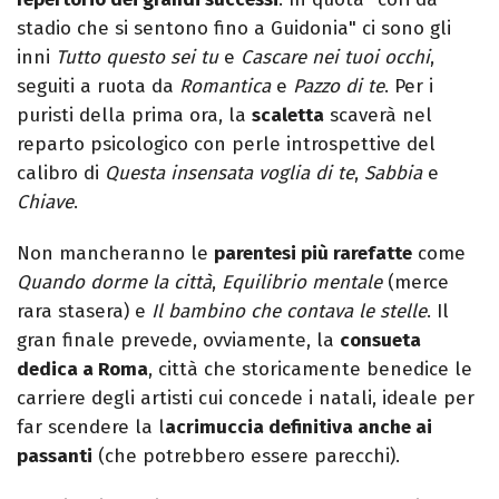
stadio che si sentono fino a Guidonia" ci sono gli
inni
Tutto questo sei tu
e
Cascare nei tuoi occhi
,
seguiti a ruota da
Romantica
e
Pazzo di te
. Per i
puristi della prima ora, la
scaletta
scaverà nel
reparto psicologico con perle introspettive del
calibro di
Questa insensata voglia di te
,
Sabbia
e
Chiave
.
Non mancheranno le
parentesi più rarefatte
come
Quando dorme la città
,
Equilibrio mentale
(merce
rara stasera) e
Il bambino che contava le stelle
. Il
gran finale prevede, ovviamente, la
consueta
dedica a Roma
, città che storicamente benedice le
carriere degli artisti cui concede i natali, ideale per
far scendere la l
acrimuccia definitiva anche ai
passanti
(che potrebbero essere parecchi).