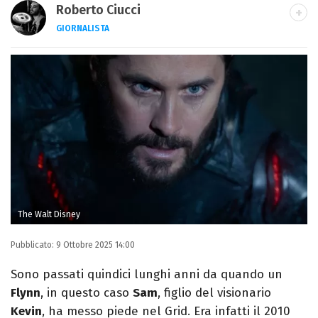
Roberto Ciucci
GIORNALISTA
INSTAGRAM
FACEBOOK
Appassionato di sport, avido consumatore
di manga e film, cultore di tutto ciò che è
stato girato da Quentin Tarantino e
musicista nel tempo libero.
The Walt Disney
Pubblicato:
9 Ottobre 2025 14:00
Sono passati quindici lunghi anni da quando un
Flynn
, in questo caso
Sam
, figlio del visionario
Kevin
, ha messo piede nel Grid. Era infatti il 2010