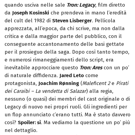
quando usciva nelle sale
Tron: Legacy
, film diretto
da
Joseph Kosinski
che prendeva in mano l’eredità
del cult del 1982 di
Steven Lisberger
. Pellicola
apprezzata, all’epoca, da chi scrive, ma non dalla
critica e dalla maggior parte del pubblico, con il
conseguente accantonamento delle basi gettate
per il prosieguo della saga. Dopo così tanto tempo,
e numerosi rimaneggiamenti dello script, era
inevitabile approcciare questo
Tron: Ares
con un po’
di naturale diffidenza.
Jared Leto
come
protagonista,
Joachim Rønning
(
Maleficent 2
e
Pirati
dei Caraibi – La vendetta di Salazar
) alla regia,
nessuno (o quasi) dei membri del cast originale o di
Legacy di nuovo nei propri ruoli. Gli ingredienti per
un flop annunciato c’erano tutti. Ma è stato davvero
così?
Spoiler: sì
. Ma vediamo la questione un po’ più
nel dettaglio.