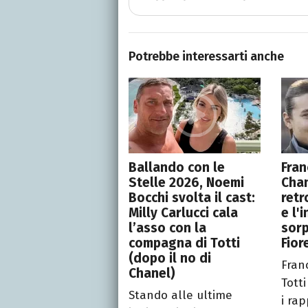
Potrebbe interessarti anche
Ballando con le
Fran
Stelle 2026, Noemi
Chan
Bocchi svolta il cast:
retr
Milly Carlucci cala
e l'
l’asso con la
sorp
compagna di Totti
Fior
(dopo il no di
Fran
Chanel)
Totti
Stando alle ultime
i rap