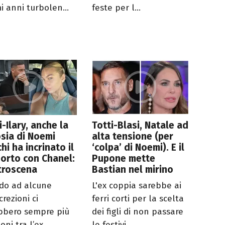
i anni turbolen...
feste per l...
i-Ilary, anche la
Totti-Blasi, Natale ad
sia di Noemi
alta tensione (per
hi ha incrinato il
‘colpa’ di Noemi). E il
orto con Chanel:
Pupone mette
etroscena
Bastian nel mirino
do ad alcune
L'ex coppia sarebbe ai
crezioni ci
ferri corti per la scelta
bbero sempre più
dei figli di non passare
oni tra l’ex
le festivi...