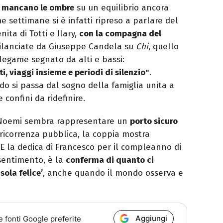
 mancano le ombre
su un equilibrio ancora
e settimane si è infatti ripreso a parlare del
nita di Totti e Ilary,
con la compagna del
 rilanciate da Giuseppe Candela su
Chi
, quello
egame segnato da alti e bassi:
, viaggi insieme e periodi di silenzio"
.
do si passa dal sogno della famiglia unita a
 confini da ridefinire.
 e Noemi sembra rappresentare un
porto sicuro
 ricorrenza pubblica, la coppia mostra
 E la dedica di Francesco per il compleanno di
 sentimento, è la
conferma di quanto ci
sola felice’
, anche quando il mondo osserva e
Aggiungi
e fonti Google preferite