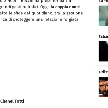
esco e Noemi Bocchi ha preso forma tra
La f
randi gesti pubblici. Oggi,
la coppia non si
alta le sfide del quotidiano, tra la gestione
genza di proteggere una relazione forgiata
Fals
Odis
e Chanel Totti