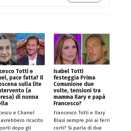
cesco Totti e
Isabel Totti
el, pace fatta? Il
festeggia Prima
oscena sulla lite
Comunione due
intervento (a
volte, tensioni tra
resa) di nonna
mamma Ilary e papà
ella
Francesco?
cesco e Chanel
Francesco Totti e Ilary
 avrebbero ricucito
Blasi sempre più ai ferri
porti dopo gli
corti? Si parla di due