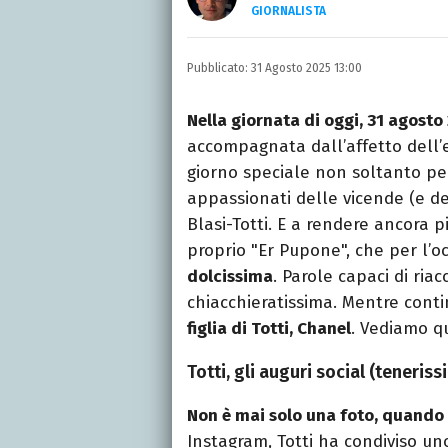
GIORNALISTA
Autore, giornalista, cant
appassionato di cinema,
Pubblicato:
31 Agosto 2025 13:00
gatti.
Nella giornata di oggi, 31 agosto
accompagnata dall’affetto dell
giorno speciale non soltanto per
appassionati delle vicende (e de
Blasi-Totti. E a rendere ancora 
proprio "Er Pupone", che per l’o
dolcissima
. Parole capaci di riac
chiacchieratissima. Mentre cont
figlia di Totti, Chanel
. Vediamo qui
Totti, gli auguri social (teneris
Non è mai solo una foto, quando 
Instagram, Totti ha condiviso u