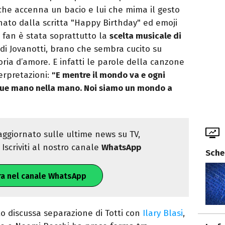
che accenna un bacio e lui che mima il gesto
gnato dalla scritta "Happy Birthday" ed emoji
 i fan è stata soprattutto la
scelta musicale di
di Jovanotti, brano che sembra cucito su
ria d’amore. E infatti le parole della canzone
erpretazioni:
"E mentre il mondo va e ogni
i due mano nella mano. Noi siamo un mondo a
ggiornato sulle ultime news su TV,
Iscriviti al nostro canale
WhatsApp
Sche
ra nel canale WhatsApp
o discussa separazione di Totti con
Ilary Blasi
,