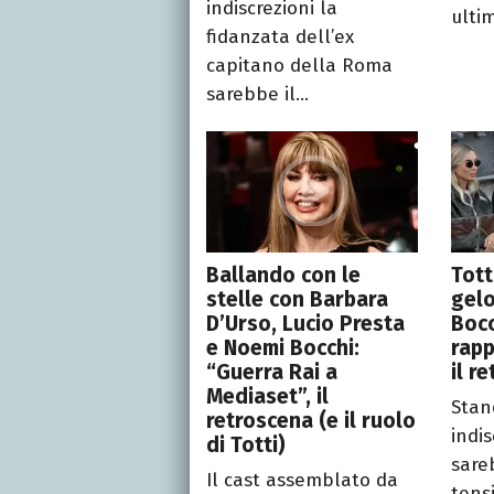
indiscrezioni la
ultim
fidanzata dell’ex
capitano della Roma
sarebbe il...
Ballando con le
Tott
stelle con Barbara
gelo
D’Urso, Lucio Presta
Bocc
e Noemi Bocchi:
rapp
“Guerra Rai a
il r
Mediaset”, il
Stan
retroscena (e il ruolo
indis
di Totti)
sare
Il cast assemblato da
tensi