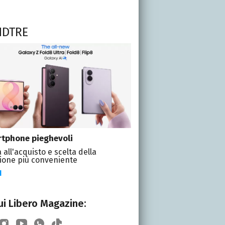
NDTRE
tphone pieghevoli
 all'acquisto e scelta della
ione più conveniente
I
i Libero Magazine: