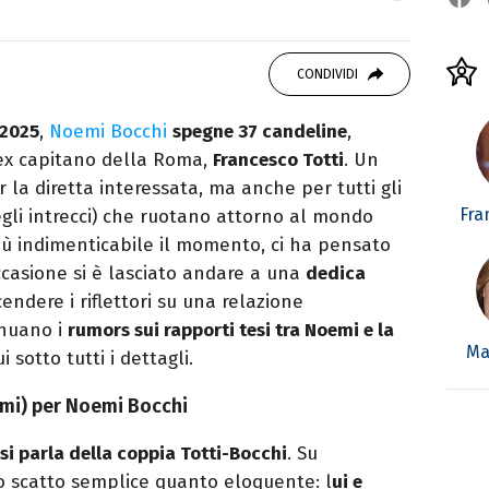
autore. Laureato in Letterature Straniere, è
 poesia e Shakespeare. Scrive canzoni e ama i
CONDIVIDI
 2025
,
Noemi Bocchi
spegne 37 candeline
,
’ex capitano della Roma,
Francesco Totti
. Un
 la diretta interessata, ma anche per tutti gli
Fra
gli intrecci) che ruotano attorno al mondo
più indimenticabile il momento, ci ha pensato
ccasione si è lasciato andare a una
dedica
cendere i riflettori su una relazione
inuano i
rumors sui rapporti tesi tra Noemi e la
Ma
 sotto tutti i dettagli.
simi) per Noemi Bocchi
si parla della coppia Totti-Bocchi
. Su
no scatto semplice quanto eloquente: l
ui e