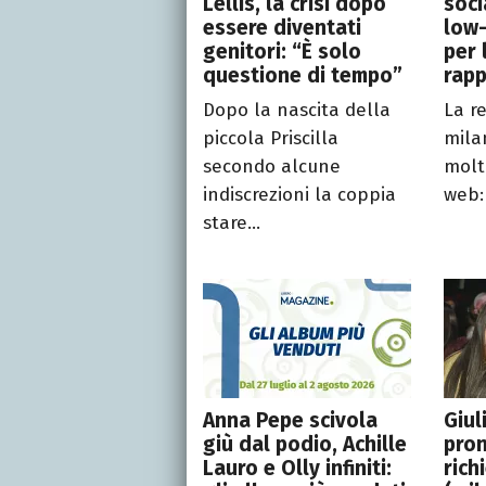
Lellis, la crisi dopo
soci
essere diventati
low-
genitori: “È solo
per 
questione di tempo”
rapp
Dopo la nascita della
La re
piccola Priscilla
mila
secondo alcune
molt
indiscrezioni la coppia
web: 
stare...
Anna Pepe scivola
Giul
giù dal podio, Achille
pron
Lauro e Olly infiniti:
rich