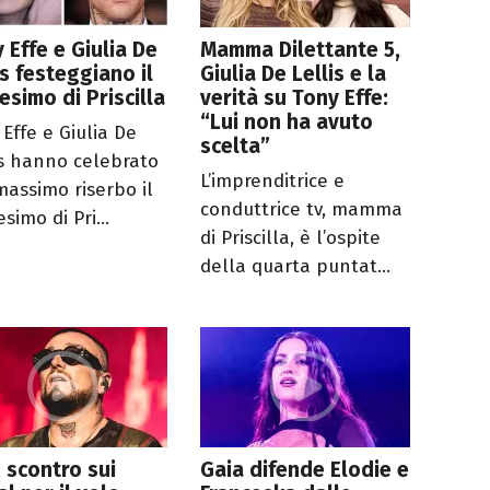
 Effe e Giulia De
Mamma Dilettante 5,
is festeggiano il
Giulia De Lellis e la
esimo di Priscilla
verità su Tony Effe:
“Lui non ha avuto
 Effe e Giulia De
scelta”
is hanno celebrato
L’imprenditrice e
massimo riserbo il
conduttrice tv, mamma
simo di Pri...
di Priscilla, è l’ospite
della quarta puntat...
 scontro sui
Gaia difende Elodie e