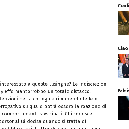
Conf
Ciao
interessato a queste lusinghe? Le indiscrezioni
Fals
ny Effe manterrebbe un totale distacco,
enzioni della collega e rimanendo fedele
rrogativo su quale potrà essere la reazione di
ti comportamenti ravvicinati. Chi conosce
personalità decisa quando si tratta di
e il pubblico social attende con ansia una sua