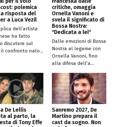
al per il volo
Franceska dalle
cost: polemica
critiche, omaggia
la risposta del
Ornella Vanoni e
er a Luca Vezil
svela il significato di
Bossa Nostra:
plica dell’artista
"Dedicata a lei"
nese ha fatto
Dalle emozioni di Bossa
o discutere sul
Nostra al legame con
il confronto nato...
Ornella Vanoni, fino
alla difesa dell'a...
ia De Lellis
Sanremo 2027, De
ta al parto, la
Martino prepara il
iesta di Tony Effe
cast da sogno. Non