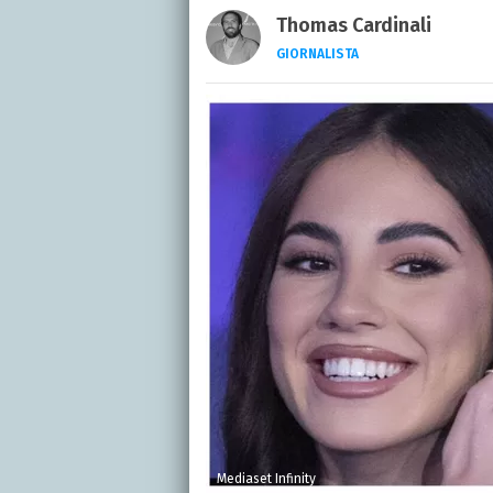
Thomas Cardinali
GIORNALISTA
LINKEDIN
INSTAGRAM
FACEB
Giornalista e laureato i
spettacolo, calcio e spor
Mediaset Infinity