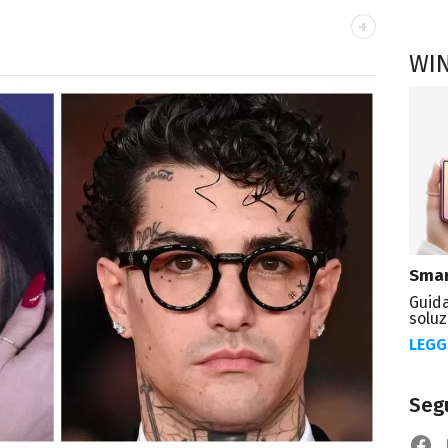
WI
OOK
n Lettere, è appassionato di cinema,
t.
Smar
Guida
soluz
LEGG
Segu