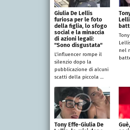
Giulia De Lellis
Tony
furiosa per le foto
Lell
della figlia, lo sfogo
batt
social e la minaccia
Tony
di azioni legali:
Lell
"Sono disgustata"
nel 
L'influencer rompe il
batte
silenzio dopo la
pubblicazione di alcuni
scatti della piccola ...
Tony Effe-Giulia De
Guè,