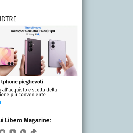
NDTRE
tphone pieghevoli
 all'acquisto e scelta della
ione più conveniente
I
i Libero Magazine: