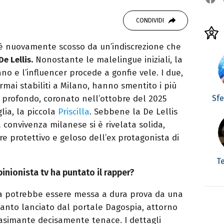
CONDIVIDI
 è nuovamente scosso da un’indiscrezione che
De Lellis
.
Nonostante le malelingue iniziali, la
no e l’influencer procede a gonfie vele. I due,
mai stabiliti a Milano, hanno smentito i più
Sf
 profondo, coronato nell’ottobre del 2025
glia, la piccola
Priscilla
. Sebbene la De Lellis
 convivenza milanese si è rivelata solida,
e protettivo e geloso dell’ex protagonista di
T
opinionista tv ha puntato il rapper?
pia potrebbe essere messa a dura prova da una
anto lanciato dal portale Dagospia, attorno
asimante decisamente tenace. I dettagli