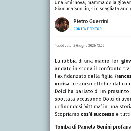
Una Smirnova, mamma della giovan
Gianluca Soncin, si è scagliata anche
Pietro Guerrini
CONTENT EDITOR
Laurea in Lettere, smania
e della Pixar).
Pubblicato:
5 Giugno 2026 12:25
La rabbia di una madre. Ieri
giov
andato in scena il confronto tr
l’ex fidanzato della figlia
France
uccisa
lo scorso ottobre dal c
Dolci ha parlato di un presunto
sbottata accusando Dolci di aver
definendosi ‘vittima’ in una storia
Scopriamo
cos’è successo
e tutti
Tomba di Pamela Genini profanata