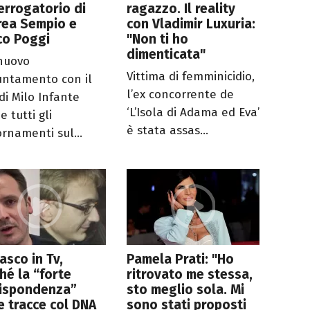
terrogatorio di
ragazzo. Il reality
rea Sempio e
con Vladimir Luxuria:
co Poggi
"Non ti ho
dimenticata"
nuovo
Vittima di femminicidio,
ntamento con il
l’ex concorrente de
di Milo Infante
‘L’Isola di Adama ed Eva’
 tutti gli
è stata assas...
ornamenti sul...
asco in Tv,
Pamela Prati: "Ho
hé la “forte
ritrovato me stessa,
rispondenza”
sto meglio sola. Mi
e tracce col DNA
sono stati proposti