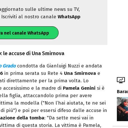
ggiornato sulle ultime news su TV,
Iscriviti al nostro canale
WhatsApp
ra nel canale WhatsApp
o
: le accuse di Una Smirnova
o Grado
condotta da Gianluigi Nuzzi e andata
26
in prima serata su Rete 4
Una
Smirnova
e
ati direttamente per la prima volta. Lo
te accesissimo e la madre di
Pamela
Genini
si è
Bara
ella figlia, attaccandolo prima per avere
vittima la modella ("Non l’hai aiutata, te ne sei
di più") e poi per essersi difeso dalle accuse in
azione
della
tomba
: "Da sette mesi vai in
ittima di questa storia. La vittima è Pamela,