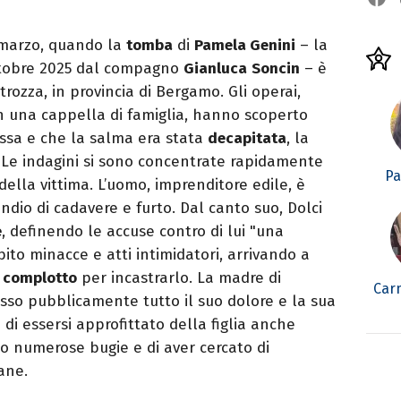
3 marzo, quando la
tomba
di
Pamela Genini
– la
ottobre 2025 dal compagno
Gianluca
Soncin
– è
trozza, in provincia di Bergamo. Gli operai,
o in una cappella di famiglia, hanno scoperto
ssa e che la salma era stata
decapitata
, la
Le indagini si sono concentrate rapidamente
Pa
 della vittima. L’uomo, imprenditore edile, è
ndio di cadavere e furto. Dal canto suo, Dolci
e
, definendo le accuse contro di lui "una
ito minacce e atti intimidatori, arrivando a
n
complotto
per incastrarlo. La madre di
Car
esso pubblicamente tutto il suo dolore e la sua
di essersi approfittato della figlia anche
o numerose bugie e di aver cercato di
ane.