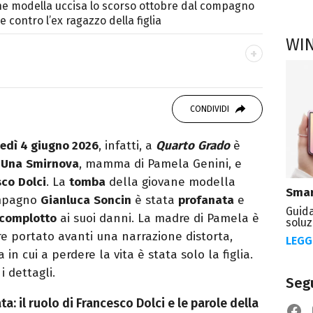
e modella uccisa lo scorso ottobre dal compagno
 contro l’ex ragazzo della figlia
WI
 di viaggi e passione per i cartoni (della pizza
CONDIVIDI
edì 4 giugno 2026
, infatti, a
Quarto
Grado
è
a
Una
Smirnova
, mamma di Pamela Genini, e
sco
Dolci
. La
tomba
della giovane modella
Smar
ompagno
Gianluca
Soncin
è stata
profanata
e
Guida
complotto
ai suoi danni. La madre di Pamela è
soluz
e portato avanti una narrazione distorta,
LEGG
 in cui a perdere la vita è stata solo la figlia.
 i dettagli.
Segu
: il ruolo di Francesco Dolci e le parole della