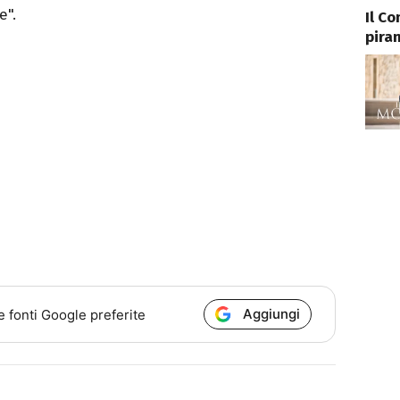
e".
Il C
pira
Aggiungi
e fonti Google preferite