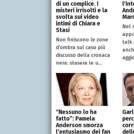
di un complice. I
l'in
misteri irrisolti e la
And
svolta sui video
Mar
intimi di Chiara e
Nel 
Stasi
appu
Non finiscono le zone
talk 
d’ombra sul caso più
anche
discusso della cronaca
aggi
nera: stasera le u...
“Nessuno lo ha
Garl
fatto”: Pamela
perc
Anderson smorza
cor
l’entusiasmo dei fan
dell