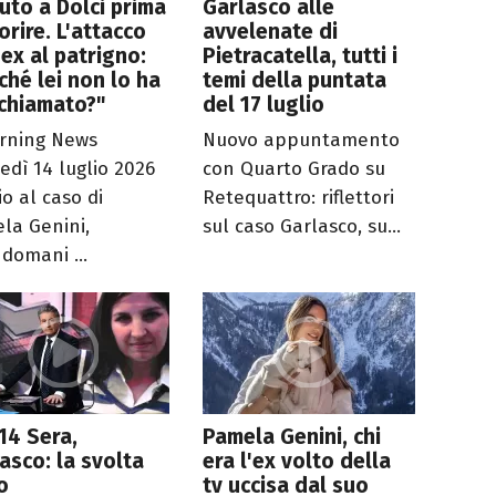
iuto a Dolci prima
Garlasco alle
orire. L'attacco
avvelenate di
'ex al patrigno:
Pietracatella, tutti i
ché lei non lo ha
temi della puntata
chiamato?"
del 17 luglio
rning News
Nuovo appuntamento
edì 14 luglio 2026
con Quarto Grado su
io al caso di
Retequattro: riflettori
la Genini,
sul caso Garlasco, su...
ndomani ...
14 Sera,
Pamela Genini, chi
asco: la svolta
era l'ex volto della
o
tv uccisa dal suo