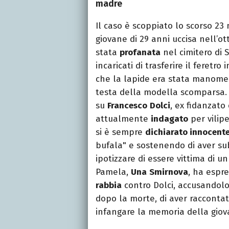
madre
Il caso è scoppiato lo scorso 2
giovane di 29 anni uccisa nell’
stata
profanata
nel cimitero di S
incaricati di trasferire il feretr
che la lapide era stata manome
testa della modella scomparsa. 
su
Francesco
Dolci
, ex fidanzato
attualmente
indagato
per vilipe
si è sempre
dichiarato innocent
bufala" e sostenendo di aver sub
ipotizzare di essere vittima di u
Pamela,
Una
Smirnova
, ha espr
rabbia
contro Dolci, accusandolo 
dopo la morte, di aver raccontat
infangare la memoria della giov