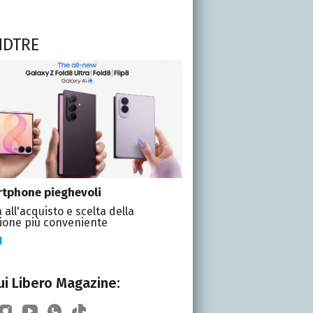
NDTRE
tphone pieghevoli
 all'acquisto e scelta della
ione più conveniente
I
i Libero Magazine: