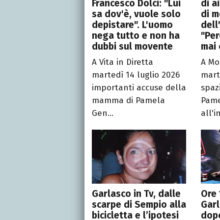
Francesco Dolci: "Lui
di a
sa dov'è, vuole solo
di m
depistare". L'uomo
dell
nega tutto e non ha
"Per
dubbi sul movente
mai 
A Vita in Diretta
A Mo
martedì 14 luglio 2026
mart
importanti accuse della
spaz
mamma di Pamela
Pame
Gen...
all'i
Garlasco in Tv, dalle
Ore 
scarpe di Sempio alla
Garl
bicicletta e l’ipotesi
dop