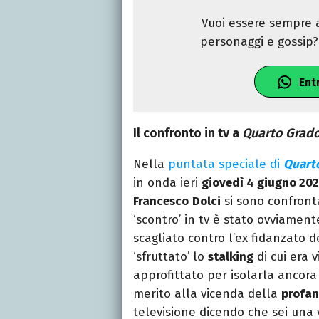
Vuoi essere sempre a
personaggi e gossip? 
Ent
Il confronto in tv a
Quarto Grad
Nella
puntata speciale di
Quart
in onda ieri
giovedì 4 giugno 20
Francesco
Dolci
si sono confront
‘scontro’ in tv è stato ovviamen
scagliato contro l’ex fidanzato d
‘sfruttato’ lo
stalking
di cui era 
approfittato per isolarla ancora 
merito alla vicenda della
profan
televisione dicendo che sei una v