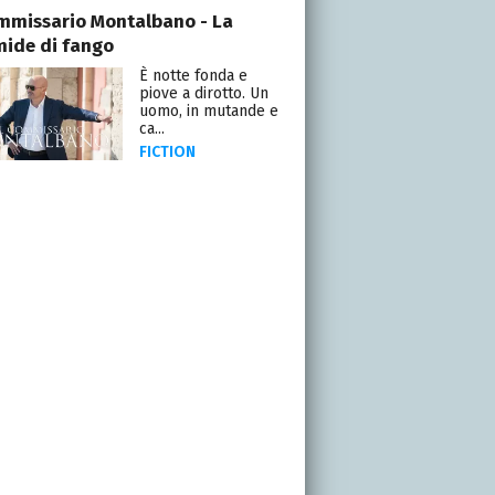
ommissario Montalbano - La
mide di fango
È notte fonda e
piove a dirotto. Un
uomo, in mutande e
ca...
FICTION