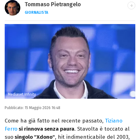
Tommaso Pietrangelo
GIORNALISTA
Autore, giornalista, cantautore. Laureato in
Letterature Straniere, è appassionato di
cinema, poesia e Shakespeare. Scrive
canzoni e ama i gatti.
Mediaset Infinity
Pubblicato:
15 Maggio 2026 16:48
Come ha già fatto nel recente passato,
Tiziano
Ferro
si rinnova senza paura
. Stavolta è toccato al
suo
singolo "Xdono"
, hit indimenticabile del 2003,