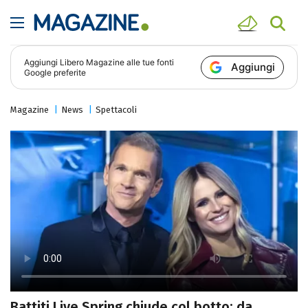
Aggiungi
Libero Magazine
alle tue fonti
Aggiungi
Google preferite
Magazine
News
Spettacoli
Battiti Live Spring chiude col botto: da