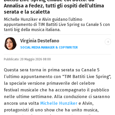
Annalisa a Fedez, tutti gli ospiti dell’ultima
serata e la scaletta
Michelle Hunziker e Alvin guidano l’ultimo
appuntamento di TIM Battiti Live Spring su Canale 5 con
tanti big della musica italiana.
Virginia Destefano
SOCIAL MEDIA MANAGER & COPYWRITER
Una passione smisurata per le serie TV.
Pubblicato:
20 Maggio 2026 08:00
Laurea in Cinema, Televisione e New Media,
videomaking e scrittura sono il mio
Questa sera torna in prima serata su Canale 5
passatempo preferito.
l’ultimo appuntamento con "TIM Battiti Live Spring",
la speciale versione primaverile del celebre
festival musicale che ha accompagnato il pubblico
nelle ultime settimane. Alla conduzione ci saranno
ancora una volta
Michelle Hunziker
e Alvin,
protagonisti di uno show che ha unito musica,