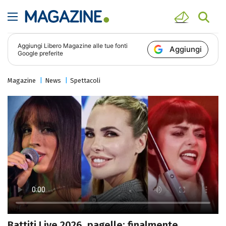
Aggiungi
Libero Magazine
alle tue fonti
Aggiungi
Google preferite
Magazine
News
Spettacoli
Battiti Live 2026, pagelle: finalmente