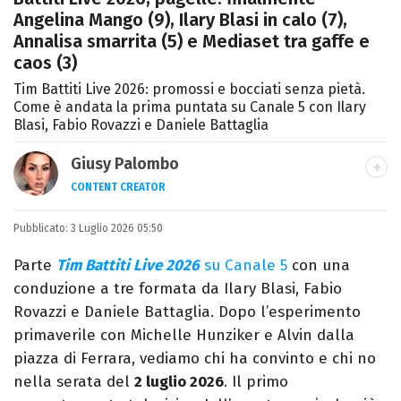
Angelina Mango (9), Ilary Blasi in calo (7),
Annalisa smarrita (5) e Mediaset tra gaffe e
caos (3)
Tim Battiti Live 2026: promossi e bocciati senza pietà.
Come è andata la prima puntata su Canale 5 con Ilary
Blasi, Fabio Rovazzi e Daniele Battaglia
Giusy Palombo
CONTENT CREATOR
LINKEDIN
INSTAGRAM
ALTRI SITI
Pubblicato:
Giornalista e content creator. Racconto
3 Luglio 2026 05:50
cultura pop e spettacolo tra articoli e
Parte
Tim Battiti Live 2026
su Canale 5
con una
video, con uno stile diretto e autoriale.
conduzione a tre formata da Ilary Blasi, Fabio
Rovazzi e Daniele Battaglia. Dopo l’esperimento
primaverile con Michelle Hunziker e Alvin dalla
piazza di Ferrara, vediamo chi ha convinto e chi no
nella serata del
2 luglio 2026
. Il primo