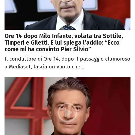
Ore 14 dopo Milo Infante, volata tra Sottile,
Timperi e Giletti. E lui spiega l’addio: “Ecco
come mi ha convinto Pier Silvio”
Il conduttore di Ore 14, dopo il passaggio clamoroso
a Mediaset, lascia un vuoto che...