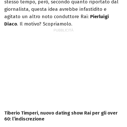
stesso tempo, però, secondo quanto riportato dal
giornalista, questa idea avrebbe infastidito e
agitato un altro noto conduttore Rai:
Pierluigi
Diaco
. Il motivo? Scopriamolo.
Tiberio Timperi, nuovo dating show Rai per gli over
60: l’indiscrezione