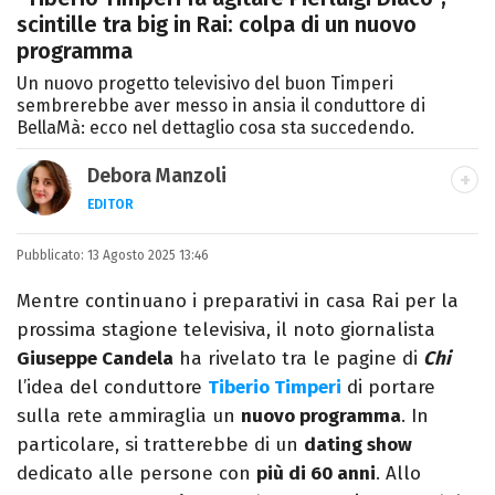
scintille tra big in Rai: colpa di un nuovo
programma
Un nuovo progetto televisivo del buon Timperi
sembrerebbe aver messo in ansia il conduttore di
BellaMà: ecco nel dettaglio cosa sta succedendo.
Debora Manzoli
EDITOR
LINKEDIN
INSTAGRAM
FACEBOOK
SITO
Pubblicato:
Scrittrice, copywriter, editor e pubblicista
13 Agosto 2025 13:46
mantovana, laureata in Lettere, Cinema e
Mentre continuano i preparativi in casa Rai per la
Tv. Ha due libri all’attivo e ama la scrittura
prossima stagione televisiva, il noto giornalista
alla follia.
Giuseppe Candela
ha rivelato tra le pagine di
Chi
l’idea del conduttore
Tiberio Timperi
di portare
sulla rete ammiraglia un
nuovo programma
. In
particolare, si tratterebbe di un
dating show
dedicato alle persone con
più di 60 anni
. Allo