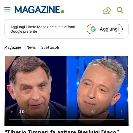
Aggiungi
Libero Magazine
alle tue fonti
Aggiungi
Google preferite
Magazine
News
Spettacoli
“Tiberio Timperi fa agitare Pierluigi Diaco”,