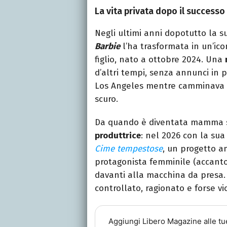
La vita privata dopo il successo
Negli ultimi anni dopotutto la s
Barbie
l’ha trasformata in un’ico
figlio, nato a ottobre 2024. Una
d’altri tempi, senza annunci i
Los Angeles mentre camminava c
scuro.
Da quando è diventata mamma si
produttrice
: nel 2026 con la su
Cime tempestose
, un progetto a
protagonista femminile (accant
davanti alla macchina da presa.
controllato, ragionato e forse vi
Aggiungi
Libero Magazine
alle tu