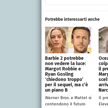
Potrebbe interessarti anche
Barbie 2 potrebbe
Ocea
non vedere la luce:
colp
Margot Robbie e
il p
Ryan Gosling
Mar
‘chiedono troppo’
scelt
per il sequel, ma c’è
arri
un piano B
Nar
Warner Bros. e Mattel si
Il p
contendono il futuro
Eleve