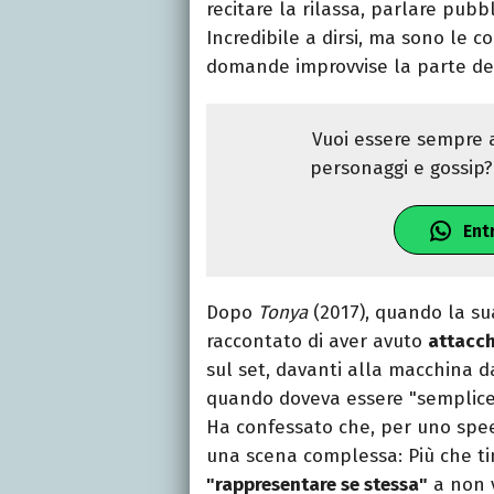
recitare la rilassa, parlare pu
Incredibile a dirsi, ma sono le c
domande improvvise la parte del
Vuoi essere sempre a
personaggi e gossip? 
Ent
Dopo
Tonya
(2017), quando la su
raccontato di aver avuto
attacch
sul set, davanti alla macchina 
quando doveva essere "semplic
Ha confessato che, per uno spee
una scena complessa: Più che ti
"rappresentare se stessa"
a non v