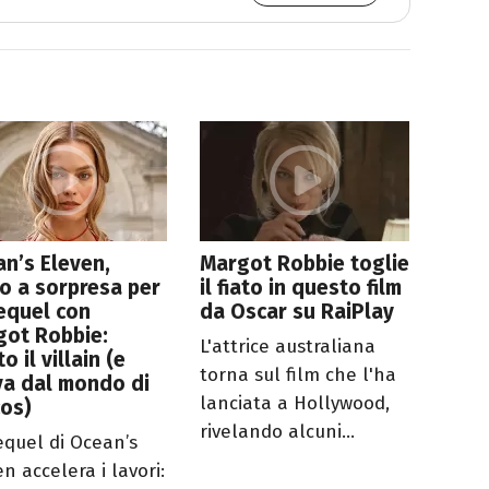
n’s Eleven,
Margot Robbie toglie
o a sorpresa per
il fiato in questo film
requel con
da Oscar su RaiPlay
got Robbie:
L'attrice australiana
o il villain (e
torna sul film che l'ha
va dal mondo di
lanciata a Hollywood,
cos)
rivelando alcuni...
requel di Ocean’s
n accelera i lavori: