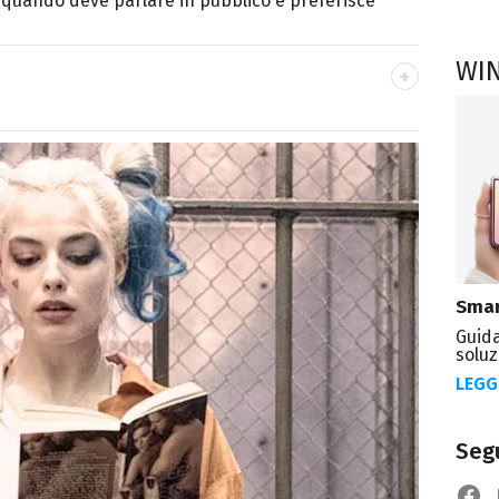
 quando deve parlare in pubblico e preferisce
WI
 il mio habitat naturale ma sono appassionato
ma, soprattutto horror.
Smar
Guida
soluz
LEGG
Segu