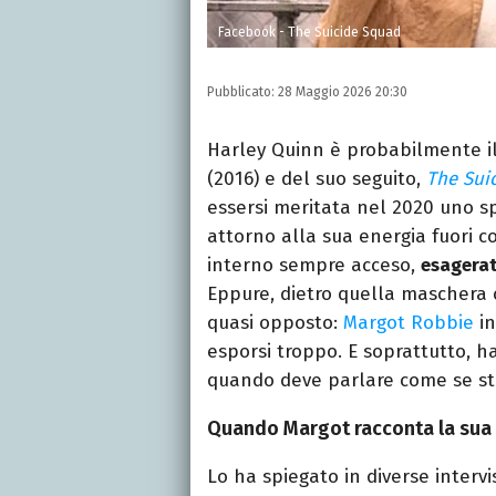
Facebook - The Suicide Squad
Pubblicato:
28 Maggio 2026 20:30
Harley Quinn è probabilmente i
(2016) e del suo seguito,
The Sui
essersi meritata nel 2020 uno sp
attorno alla sua energia fuori 
interno sempre acceso,
esagerat
Eppure, dietro quella maschera c
quasi opposto:
Margot Robbie
in
esporsi troppo. E soprattutto, h
quando deve parlare come se st
Quando Margot racconta la sua a
Lo ha spiegato in diverse intervi