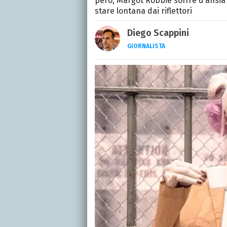
però, Margot Robbie soffre d’ansia
stare lontana dai riflettori
Diego Scappini
GIORNALISTA
Classe 1987, lo sport è
anche di TV, serie e cine