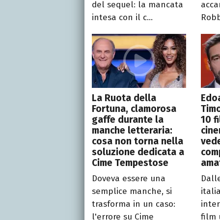
del sequel: la mancata
acca
intesa con il c...
Robb
La Ruota della
Edoa
Fortuna, clamorosa
Tim
gaffe durante la
10 f
manche letteraria:
cine
cosa non torna nella
vede
soluzione dedicata a
comp
Cime Tempestose
ama
Doveva essere una
Dall
semplice manche, si
ital
trasforma in un caso:
inter
l'errore su Cime
film 