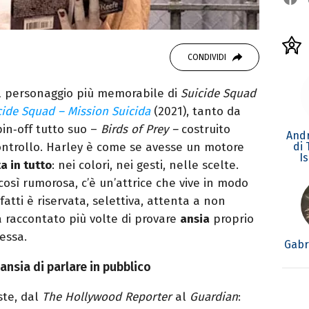
CONDIVIDI
l personaggio più memorabile di
Suicide Squad
cide Squad – Mission Suicida
(2021), tanto da
in‑off tutto suo –
Birds of Prey –
costruito
Andr
di
controllo. Harley è come se avesse un motore
I
a in tutto
: nei colori, nei gesti, nelle scelte.
osì rumorosa, c’è un’attrice che vive in modo
fatti è riservata, selettiva, attenta a non
a raccontato più volte di provare
ansia
proprio
essa.
Gabr
nsia di parlare in pubblico
ste, dal
The Hollywood Reporter
al
Guardian
: