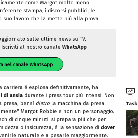
bblicamente come Margot molto meno.
onferenze stampa, i discorsi pubblici, le
 suo lavoro che la mette più alla prova.
ggiornato sulle ultime news su TV,
Iscriviti al nostro canale
WhatsApp
ra nel canale WhatsApp
a carriera è esplosa definitivamente, ha
i di ansia
durante i press tour più intensi. Non
da presa, bensì
dietro
la macchina da presa,
Task
emente" Margot Robbie e non un personaggio.
ch di cinque minuti, si prepara più che per
midezza o insicurezza, è la sensazione di
dover
enirle naturale e a pesarle maggiormente.