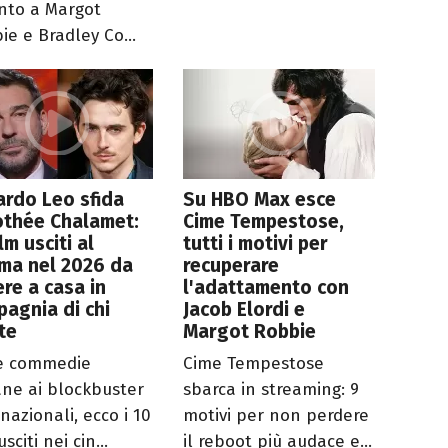
nto a Margot
ie e Bradley Co...
rdo Leo sfida
Su HBO Max esce
othée Chalamet:
Cime Tempestose,
ilm usciti al
tutti i motivi per
ma nel 2026 da
recuperare
re a casa in
l'adattamento con
agnia di chi
Jacob Elordi e
te
Margot Robbie
e commedie
Cime Tempestose
iane ai blockbuster
sbarca in streaming: 9
nazionali, ecco i 10
motivi per non perdere
usciti nei cin...
il reboot più audace e...