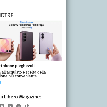
NDTRE
tphone pieghevoli
 all'acquisto e scelta della
ione più conveniente
I
i Libero Magazine: