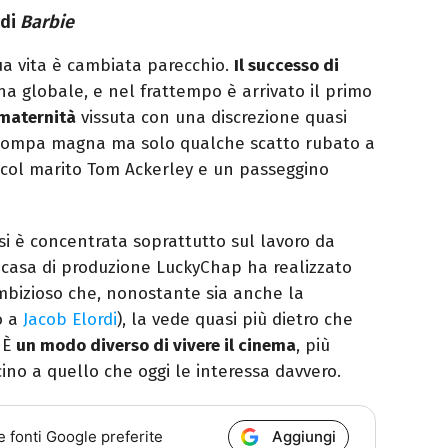
 di
Barbie
ua vita è cambiata parecchio.
Il successo di
na globale, e nel frattempo è arrivato il primo
maternità
vissuta con una discrezione quasi
n pompa magna ma solo qualche scatto rubato a
ol marito Tom Ackerley e un passeggino
 è concentrata soprattutto sul lavoro da
a casa di produzione LuckyChap ha realizzato
mbizioso che, nonostante sia anche la
o a
Jacob Elordi
), la vede quasi più dietro che
 È
un modo diverso di vivere il cinema
, più
cino a quello che oggi le interessa davvero.
Aggiungi
e fonti Google preferite