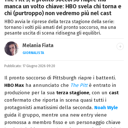
manca un volto chiave: HBO svela chi torna e
chi (purtroppo) non vedremo più nel cast
HBO avvia le riprese della terza stagione della serie:
tornano i volti più amati del pronto soccorso, ma una
pesante uscita di scena ridisegna gli equilibri.
Melania Fiata
GIORNALISTA
Laureata in Lettere, divoratrice di libri e
Pubblicato:
17 Giugno 2026 09:20
serie. Scrivo di spettacoli, film e TV.
Il pronto soccorso di Pittsburgh riapre i battenti.
HBO Max
ha annunciato che
The Pitt
è entrato in
produzione per la sua
terza stagione
, con un
cast
confermato che riporta in scena quasi tutti i
protagonisti amatissimi della seconda.
Noah Wyle
guida il gruppo, mentre una new entry viene
promossa a membro fisso e un personaggio chiave