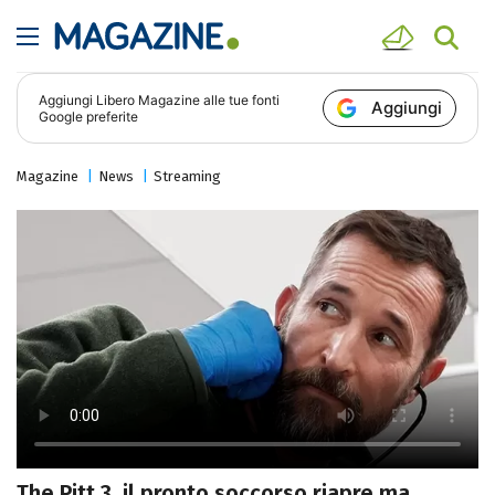
Aggiungi
Libero Magazine
alle tue fonti
Aggiungi
Google preferite
Magazine
News
Streaming
The Pitt 3, il pronto soccorso riapre ma