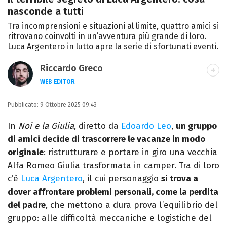
nasconde a tutti
Tra incomprensioni e situazioni al limite, quattro amici si
ritrovano coinvolti in un’avventura più grande di loro.
Luca Argentero in lutto apre la serie di sfortunati eventi.
Riccardo Greco
WEB EDITOR
LINKEDIN
Pubblicato:
Si avvicina all'editoria studiando all'IED
9 Ottobre 2025 09:43
come Fashion Editor. Si specializza poi in
In
Noi e la Giulia
, diretto da
Edoardo Leo
,
un gruppo
Comunicazione digitale, Giornalismo e
di amici decide di trascorrere le vacanze in modo
Nuovi media presso La Sapienza,
originale
: ristrutturare e portare in giro una vecchia
collaborando con alcune testate ed uffici
Alfa Romeo Giulia trasformata in camper. Tra di loro
stampa.
c’è
Luca Argentero
, il cui personaggio
si trova a
dover affrontare problemi personali, come la perdita
del padre
, che mettono a dura prova l’equilibrio del
gruppo: alle difficoltà meccaniche e logistiche del