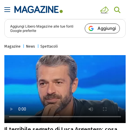
Aggiungi
Libero Magazine
alle tue fonti
Aggiungi
Google preferite
Magazine
News
Spettacoli
Il terribile segreto di Luca Argentero: cosa