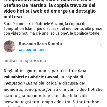
Stefano De Martino: la coppia travolta dai
video hot sul web ed emerge un dettaglio
inatteso
Sara Palumbieri e Gabriele Govoni, la coppia di
Temptation Island più discussa del momento, alle prese
con video hot, ma c'è una 'soluzione': la bonifica totale
Rosanna Ilaria Donato
WEB CONTENT EDITOR
Laureata in Linguaggi dei Media, mi dedico
Pubblicato:
28 Giugno 2026 16:13
al mondo dell’intrattenimento da 10 anni.
Ho lavorato come web content editor
Negli ultimi giorni non si parla d’altro:
Sara
freelance per diverse testate.
Palumbieri e Gabriele Govoni
, la coppia di
Temptation Island
più ‘calda’ e discussa del
momento, sono protagonisti di alcuni video hot che
stanno girando in rete e che i due fidanzati
avevano registrato tempo addietro. Si tratterebbe