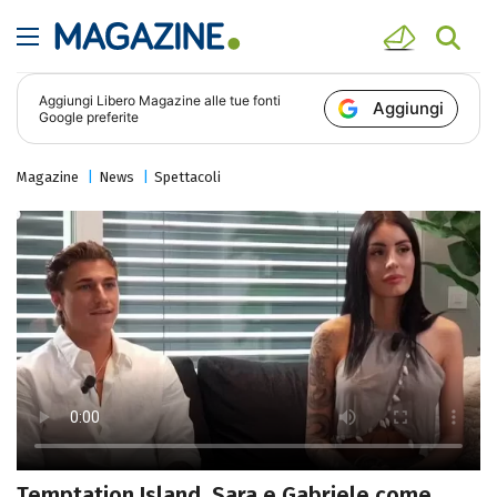
Aggiungi
Libero Magazine
alle tue fonti
Aggiungi
Google preferite
Magazine
News
Spettacoli
Temptation Island, Sara e Gabriele come