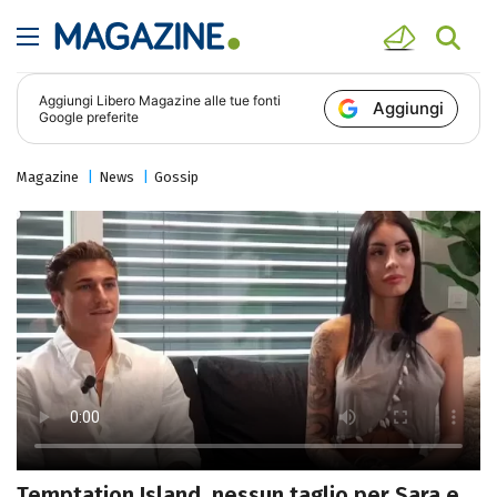
Aggiungi
Libero Magazine
alle tue fonti
Aggiungi
Google preferite
Magazine
News
Gossip
Temptation Island, nessun taglio per Sara e