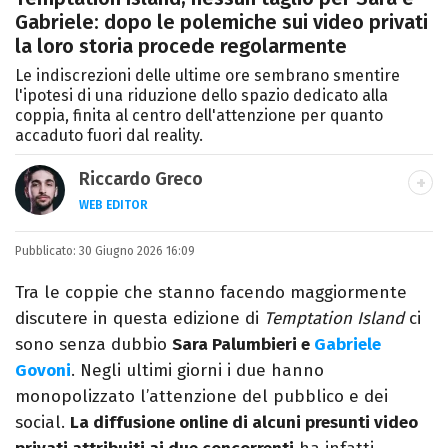
Gabriele: dopo le polemiche sui video privati
la loro storia procede regolarmente
Le indiscrezioni delle ultime ore sembrano smentire
l'ipotesi di una riduzione dello spazio dedicato alla
coppia, finita al centro dell'attenzione per quanto
accaduto fuori dal reality.
Riccardo Greco
WEB EDITOR
LINKEDIN
Pubblicato:
Si avvicina all'editoria studiando all'IED
30 Giugno 2026 16:09
come Fashion Editor. Si specializza poi in
Tra le coppie che stanno facendo maggiormente
Comunicazione digitale, Giornalismo e
discutere in questa edizione di
Temptation Island
ci
Nuovi media presso La Sapienza,
sono senza dubbio
Sara Palumbieri e
Gabriele
collaborando con alcune testate ed uffici
Govoni
. Negli ultimi giorni i due hanno
stampa.
monopolizzato l’attenzione del pubblico e dei
social.
La diffusione online di alcuni presunti video