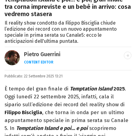
tra corna impreviste e un bebè in arrivo: cosa
vedremo stasera
Il reality show condotto da Filippo Bisciglia chiude
l’edizione dei record con un nuovo appuntamento
speciale in prima serata su Canale5: ecco le
anticipazioni dell'ultima puntata.
Pietro Guerrini
CONTENT EDITOR
Laurea in Lettere, smania di viaggi e
Pubblicato:
22 Settembre 2025 13:21
passione per i cartoni (della pizza e della
Pixar).
È tempo del gran finale di
Temptation Island
2025
.
Oggi lunedì 22 settembre 2025, infatti, cala il
sipario sull’edizione dei record del reality show di
Filippo Bisciglia
, che torna in onda per un ultimo
appuntamento speciale in prima serata su Canale
5. In
Temptation Island e poi… e poi
scopriremo