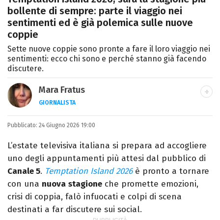
bollente di sempre: parte il viaggio nei
sentimenti ed è già polemica sulle nuove
coppie
Sette nuove coppie sono pronte a fare il loro viaggio nei
sentimenti: ecco chi sono e perché stanno già facendo
discutere.
Mara Fratus
GIORNALISTA
Nella mia vita non possono mancare, il
Pubblicato:
24 Giugno 2026 19:00
silenzio, il mare e Il Libro dell'inquietudine
sul comodino, insieme a un romanzo di
L’estate televisiva italiana si prepara ad accogliere
Zafon.
uno degli appuntamenti più attesi dal pubblico di
Canale 5
.
Temptation Island 2026
è pronto a tornare
con una
nuova
stagione
che promette emozioni,
crisi di coppia, falò infuocati e colpi di scena
destinati a far discutere sui social.