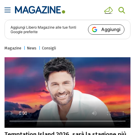
Aggiungi
Libero Magazine
alle tue fonti
Aggiungi
Google preferite
Magazine
News
Consigli
Temptation Island 2026, sarà la stagione più