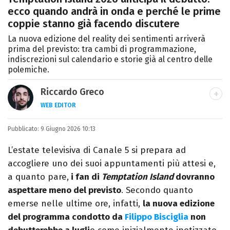
ecco quando andrà in onda e perché le prime
coppie stanno già facendo discutere
La nuova edizione del reality dei sentimenti arriverà
prima del previsto: tra cambi di programmazione,
indiscrezioni sul calendario e storie già al centro delle
polemiche.
Riccardo Greco
WEB EDITOR
LINKEDIN
Pubblicato:
Si avvicina all'editoria studiando all'IED
9 Giugno 2026 10:13
come Fashion Editor. Si specializza poi in
L’estate televisiva di Canale 5 si prepara ad
Comunicazione digitale, Giornalismo e
accogliere uno dei suoi appuntamenti più attesi e,
Nuovi media presso La Sapienza,
a quanto pare,
i fan di
Temptation Island
dovranno
collaborando con alcune testate ed uffici
aspettare meno del previsto
. Secondo quanto
stampa.
emerse nelle ultime ore, infatti,
la nuova edizione
del programma condotto da
Filippo Bisciglia
non