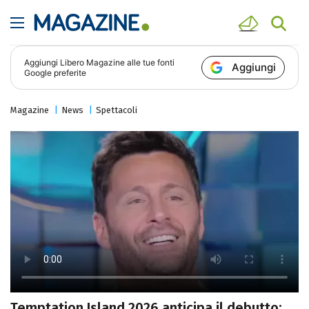
Aggiungi
Libero Magazine
alle tue fonti
Aggiungi
Google preferite
Magazine
News
Spettacoli
Temptation Island 2026 anticipa il debutto: