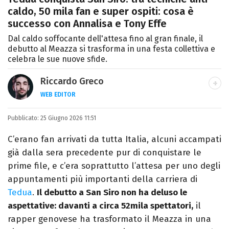
caldo, 50 mila fan e super ospiti: cosa è
successo con Annalisa e Tony Effe
Dal caldo soffocante dell'attesa fino al gran finale, il
debutto al Meazza si trasforma in una festa collettiva e
celebra le sue nuove sfide.
Riccardo Greco
WEB EDITOR
LINKEDIN
Pubblicato:
Si avvicina all'editoria studiando all'IED
25 Giugno 2026 11:51
come Fashion Editor. Si specializza poi in
C’erano fan arrivati da tutta Italia, alcuni accampati
Comunicazione digitale, Giornalismo e
già dalla sera precedente pur di conquistare le
Nuovi media presso La Sapienza,
prime file, e c’era soprattutto l’attesa per uno degli
collaborando con alcune testate ed uffici
appuntamenti più importanti della carriera di
stampa.
Tedua
.
Il debutto a San Siro non ha deluso le
aspettative: davanti a circa 52mila spettatori,
il
rapper genovese ha trasformato il Meazza in una