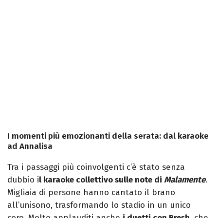
I momenti più emozionanti della serata: dal karaoke
ad Annalisa
Tra i passaggi più coinvolgenti c’è stato senza
dubbio i
l karaoke collettivo sulle note di
Malamente
.
Migliaia di persone hanno cantato il brano
all’unisono, trasformando lo stadio in un unico
coro. Molto applauditi anche
i duetti con Bresh
, che