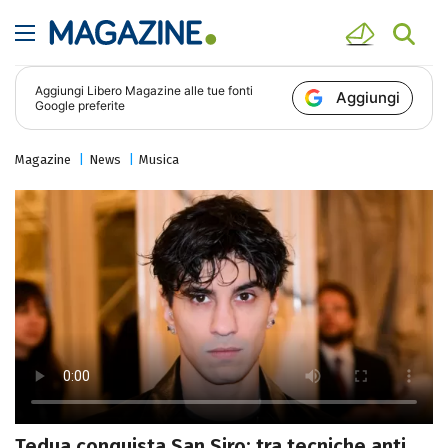
Aggiungi
Libero Magazine
alle tue fonti
Aggiungi
Google preferite
Magazine
News
Musica
Tedua conquista San Siro: tra tecniche anti