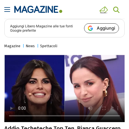
Aggiungi
Libero Magazine
alle tue fonti
Aggiungi
Google preferite
Magazine
News
Spettacoli
Addio Techeteche Top Ten, Bianca Guaccero