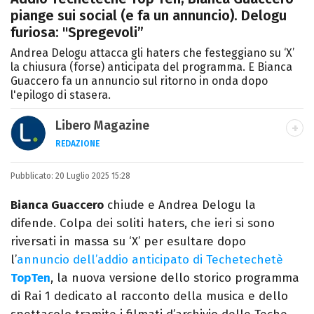
piange sui social (e fa un annuncio). Delogu
furiosa: "Spregevoli”
Andrea Delogu attacca gli haters che festeggiano su ‘X’
la chiusura (forse) anticipata del programma. E Bianca
Guaccero fa un annuncio sul ritorno in onda dopo
l'epilogo di stasera.
Libero Magazine
REDAZIONE
E-MAIL
INSTAGRAM
FACEBOOK
Pubblicato:
Libero Magazine è il canale del portale
20 Luglio 2025 15:28
Libero.it dedicato al mondo della
Bianca Guaccero
chiude e Andrea Delogu la
televisione, dello spettacolo e del gossip.
difende. Colpa dei soliti haters, che ieri si sono
riversati in massa su ‘X’ per esultare dopo
l’
annuncio dell’addio anticipato di Techetechetè
TopTen
, la nuova versione dello storico programma
di Rai 1 dedicato al racconto della musica e dello