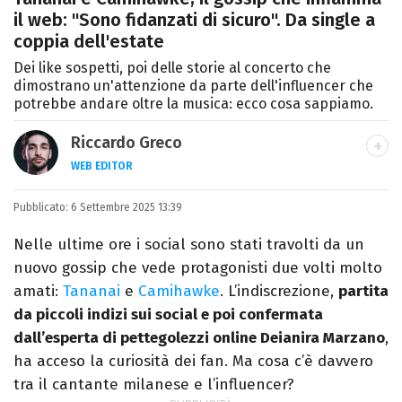
il web: "Sono fidanzati di sicuro". Da single a
coppia dell'estate
Dei like sospetti, poi delle storie al concerto che
dimostrano un'attenzione da parte dell'influencer che
potrebbe andare oltre la musica: ecco cosa sappiamo.
Riccardo Greco
WEB EDITOR
LINKEDIN
Pubblicato:
Si avvicina all'editoria studiando all'IED
6 Settembre 2025 13:39
come Fashion Editor. Si specializza poi in
Nelle ultime ore i social sono stati travolti da un
Comunicazione digitale, Giornalismo e
nuovo gossip che vede protagonisti due volti molto
Nuovi media presso La Sapienza,
amati:
Tananai
e
Camihawke
. L’indiscrezione,
partita
collaborando con alcune testate ed uffici
da piccoli indizi sui social e poi confermata
stampa.
dall’esperta di pettegolezzi online Deianira Marzano
,
ha acceso la curiosità dei fan. Ma cosa c’è davvero
tra il cantante milanese e l’influencer?