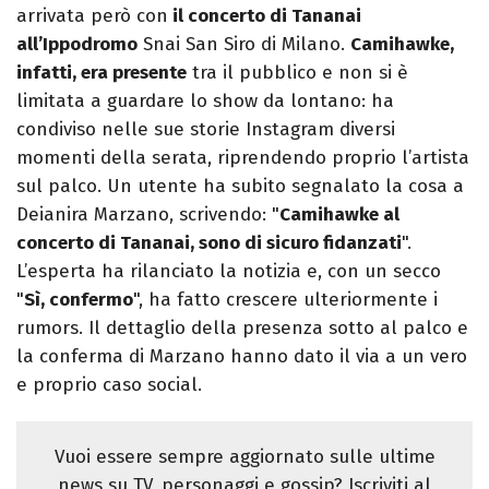
arrivata però con
il concerto di Tananai
all’Ippodromo
Snai San Siro di Milano.
Camihawke,
infatti, era presente
tra il pubblico e non si è
limitata a guardare lo show da lontano: ha
condiviso nelle sue storie Instagram diversi
momenti della serata, riprendendo proprio l’artista
sul palco. Un utente ha subito segnalato la cosa a
Deianira Marzano, scrivendo: "
Camihawke al
concerto di Tananai, sono di sicuro fidanzati
".
L’esperta ha rilanciato la notizia e, con un secco
"
Sì, confermo
", ha fatto crescere ulteriormente i
rumors. Il dettaglio della presenza sotto al palco e
la conferma di Marzano hanno dato il via a un vero
e proprio caso social.
Vuoi essere sempre aggiornato sulle ultime
news su TV, personaggi e gossip? Iscriviti al