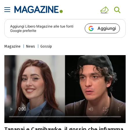
Aggiungi
Libero Magazine
alle tue fonti
Aggiungi
Google preferite
Magazine
News
Gossip
Tananai e Camihawke, il gossip che infiamma