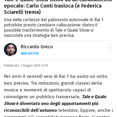
epocale: Carlo Conti trasloca (e Federica
Sciarelli trema)
Una delle certezze del palinsesto autunnale di Rai 1
potrebbe presto cambiare collocazione: dietro il
possibile trasferimento di Tale e Quale Show si
nasconde una strategia ben precisa.
Riccardo Greco
WEB EDITOR
LINKEDIN
Pubblicato:
Si avvicina all'editoria studiando all'IED
1 Giugno 2026 13:10
come Fashion Editor. Si specializza poi in
Per anni il venerdì sera di Rai 1 ha avuto un volto
Comunicazione digitale, Giornalismo e
ben preciso. Tra imitazioni, grandi classici della
Nuovi media presso La Sapienza,
musica e momenti di spettacolo capaci di
collaborando con alcune testate ed uffici
coinvolgere un pubblico trasversale,
Tale e Quale
stampa.
Show
è diventato uno degli appuntamenti più
riconoscibili dell’autunno
televisivo. Eppure, anche i