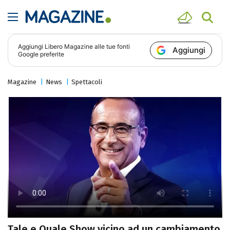
Aggiungi
Libero Magazine
alle tue fonti
Aggiungi
Google preferite
Magazine
News
Spettacoli
Tale e Quale Show vicino ad un cambiamento