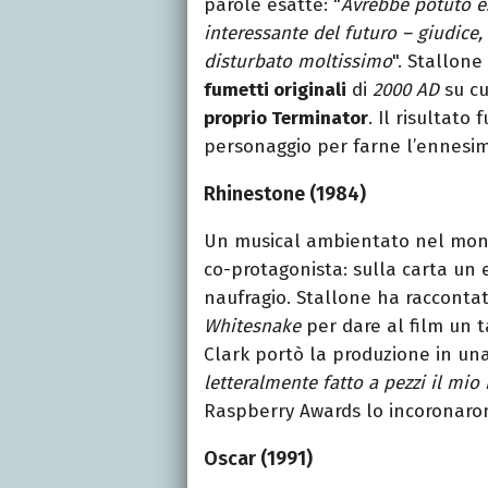
parole esatte: "
Avrebbe potuto es
interessante del futuro – giudice
disturbato moltissimo
". Stallone
fumetti originali
di
2000 AD
su cu
proprio Terminator
. Il risultato
personaggio per farne l’ennesim
Rhinestone (1984)
Un musical ambientato nel mond
co-protagonista: sulla carta un
naufragio. Stallone ha raccontat
Whitesnake
per dare al film un t
Clark portò la produzione in un
letteralmente fatto a pezzi il mio
Raspberry Awards lo incoronaro
Oscar (1991)