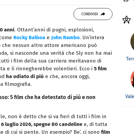
atrice di libri e serie. Scrivo di spettacoli, film
CONDIVIDI
0 anni
. Ottant’anni di pugni, esplosioni,
i come
Rocky Balboa
e
John Rambo
. Un’intera
no che nessun altro attore americano può
nda, si nasconde una verità che Sly non ha mai
Ter
tti i film della sua carriera meritavano di
esta e li rinnegherebbe volentieri. Ecco i
5 film
ood
ha odiato di più
e che, ancora oggi,
a filmografia.
Val
sso: 5 film che ha detestato di più e non
, non è detto che si va fieri di tutti i film in
,
6 luglio 2026, spegne 80 candeline
e, di tutta
ose di cui si pente. Un esempio? Be’, ci sono
film