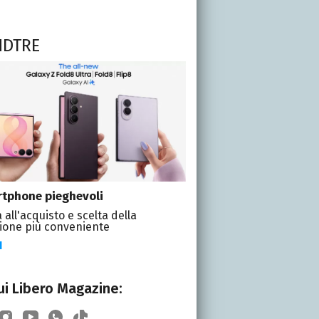
NDTRE
tphone pieghevoli
 all'acquisto e scelta della
ione più conveniente
I
i Libero Magazine: