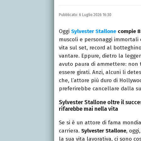
Laureata in Lettere, divor
e TV.
Pubblicato:
6 Luglio 2026 16:30
Oggi
Sylvester Stallone
compie 8
muscoli e personaggi immortal
vita sul set, record al botteghi
vantare. Eppure, dietro la legge
avuto paura di ammettere: non tu
essere girati. Anzi, alcuni li det
che, l’attore più duro di Hollyw
preferirebbe cancellare dalla su
Sylvester Stallone oltre il succe
rifarebbe mai nella vita
Se si è un attore di fama mondiale
carriera.
Sylvester Stallone
, oggi
la sua vita lavorativa, ci sono c