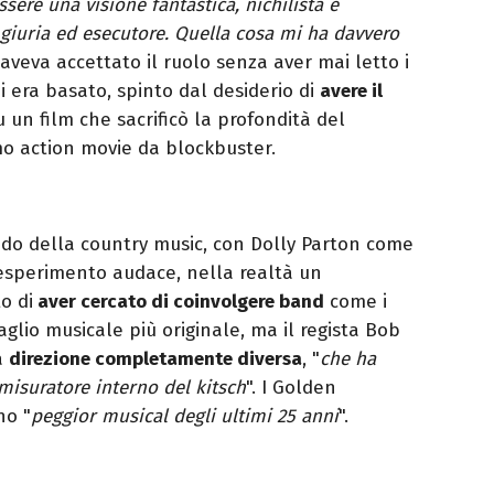
sere una visione fantastica, nichilista e
, giuria ed esecutore. Quella cosa mi ha davvero
 aveva accettato il ruolo senza aver mai letto i
i era basato, spinto dal desiderio di
avere il
 fu un film che sacrificò la profondità del
o action movie da blockbuster.
o della country music, con Dolly Parton come
 esperimento audace, nella realtà un
o di
aver cercato di coinvolgere band
come i
aglio musicale più originale, ma il regista Bob
a
direzione completamente diversa
, "
che ha
 misuratore interno del kitsch
". I Golden
no "
peggior musical degli ultimi 25 anni
".