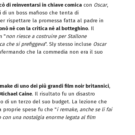
cò di reinventarsi in chiave comica
con
Oscar
,
i di un boss mafioso che tenta di
er rispettare la promessa fatta al padre in
onò né con la critica né al botteghino
. Il
m "
non riesce a costruire per Stallone
ca che si prefiggeva
". Sly stesso incluse
Oscar
confermando che la commedia non era il suo
make di uno dei più grandi film noir britannici
,
Michael Caine
. Il risultato fu un disastro
o di un terzo del suo budget. La lezione che
a proprie spese fu che "
i remake, anche se li fai
no con una nostalgia enorme legata al film