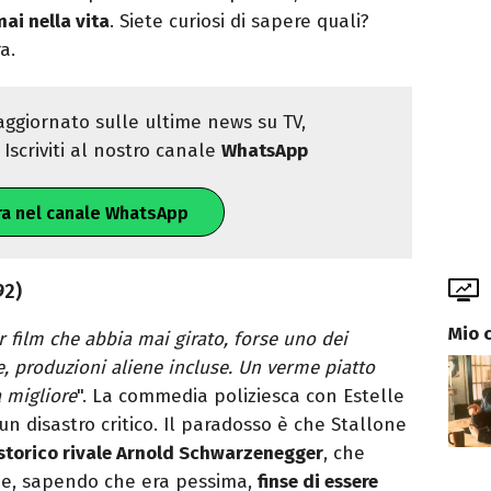
ai nella vita
. Siete curiosi di sapere quali?
a.
ggiornato sulle ultime news su TV,
Iscriviti al nostro canale
WhatsApp
ra nel canale WhatsApp
92)
Mio 
r film che abbia mai girato, forse uno dei
e, produzioni aliene incluse. Un verme piatto
 migliore
". La commedia poliziesca con Estelle
n disastro critico. Il paradosso è che Stallone
storico rivale Arnold Schwarzenegger
, che
a e, sapendo che era pessima,
finse di essere