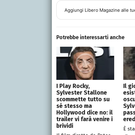
Aggiungi
Libero Magazine
alle tu
Potrebbe interessarti anche
I Play Rocky,
Il g
Sylvester Stallone
esis
scommette tutto su
oscu
sé stesso ma
Sylv
Hollywood dice no: il
pass
trailer vi farà venire i
ere
brividi
È st