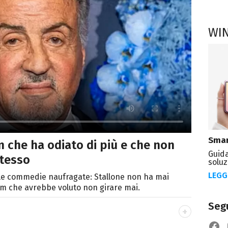
WI
Smar
lm che ha odiato di più e che non
Guida
tesso
soluz
LEGG
lle commedie naufragate: Stallone non ha mai
film che avrebbe voluto non girare mai.
Segu