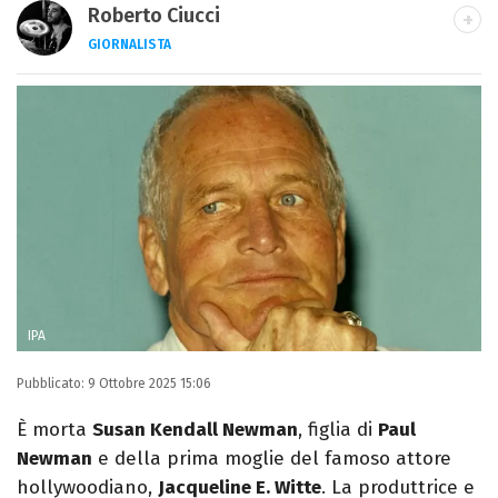
Roberto Ciucci
GIORNALISTA
INSTAGRAM
FACEBOOK
Appassionato di sport, avido consumatore
di manga e film, cultore di tutto ciò che è
stato girato da Quentin Tarantino e
musicista nel tempo libero.
IPA
Pubblicato:
9 Ottobre 2025 15:06
È morta
Susan Kendall Newman
, figlia di
Paul
Newman
e della prima moglie del famoso attore
hollywoodiano,
Jacqueline E. Witte
. La produttrice e