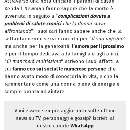
Attraverso una nota ufficiale, i parenti di Susan
Kendall Newman fanno sapere che la morte è
avvenuta in seguito a "
complicazioni dovute a
problemi di salute cronici
che la donna stava
affrontando
". I suoi cari fanno sapere anche che la
settantaduenne verrà ricordata per "
il suo ingegno
"
ma anche per la generosità,
l’amore per il prossimo
e per il tempo dedicava alla famiglia e agli amici.
"
Ci mancherà moltissimo
", scrivono i suoi affetti, a
cui
fanno eco sui social le numerose persone
che
hanno avuto modo di conoscerla in vita, e che la
rammentano come una donna piena di energie e
sempre pronta ad aiutare.
Vuoi essere sempre aggiornato sulle ultime
news su TV, personaggi e gossip? Iscriviti al
nostro canale
WhatsApp