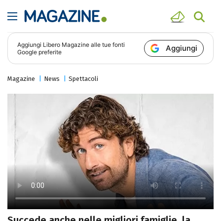
Aggiungi
Libero Magazine
alle tue fonti
Aggiungi
Google preferite
Magazine
News
Spettacoli
Succede anche nelle migliori famiglie, la