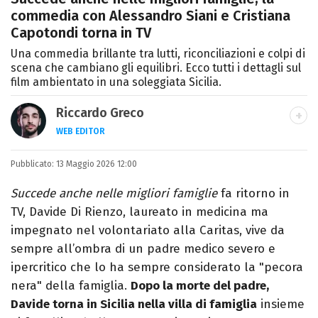
commedia con Alessandro Siani e Cristiana
Capotondi torna in TV
Una commedia brillante tra lutti, riconciliazioni e colpi di
scena che cambiano gli equilibri. Ecco tutti i dettagli sul
film ambientato in una soleggiata Sicilia.
Riccardo Greco
WEB EDITOR
LINKEDIN
Pubblicato:
Si avvicina all'editoria studiando all'IED
13 Maggio 2026 12:00
come Fashion Editor. Si specializza poi in
Succede anche nelle migliori famiglie
fa ritorno in
Comunicazione digitale, Giornalismo e
TV, Davide Di Rienzo, laureato in medicina ma
Nuovi media presso La Sapienza,
impegnato nel volontariato alla Caritas, vive da
collaborando con alcune testate ed uffici
sempre all’ombra di un padre medico severo e
stampa.
ipercritico che lo ha sempre considerato la "pecora
nera" della famiglia.
Dopo la morte del padre,
Davide torna in Sicilia nella villa di famiglia
insieme