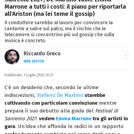
Marrone a tutti i costi: il piano per riportarla
all'Ariston (ma lei teme il gossip)
Il conduttore sarebbe al lavoro per convincere la
cantante a salire sul palco, ma il rischio che le
telecamere si concentrino più sul gossip che sulla
musica è concreto.
Riccardo Greco
WEB EDITOR
LINKEDIN
Pubblicato:
Si avvicina all'editoria studiando all'IED
1 Luglio 2026 10:21
come Fashion Editor. Si specializza poi in
C’è un desiderio che, secondo le ultime
Comunicazione digitale, Giornalismo e
indiscrezioni,
Stefano De Martino
starebbe
Nuovi media presso La Sapienza,
coltivando con particolare convinzione
mentre
collaborando con alcune testate ed uffici
prepara il suo debutto alla guida del
Festival di
stampa.
Sanremo 2027
:
vedere
Emma Marrone
tra gli artisti in
gara
. Un’idea che affonda le radici in un rapporto