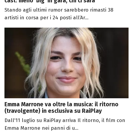
cast: meno ‘big’ in gara, chi ci sarà
Stando agli ultimi rumor sarebbero rimasti 38
artisti in corsa per i 24 posti all’Ar...
Emma Marrone va oltre la musica: il ritorno
(travolgente) in esclusiva su RaiPlay
Dall'11 luglio su RaiPlay arriva Il ritorno, il film con
Emma Marrone nei panni di u...