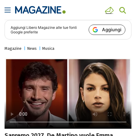
Aggiungi
Libero Magazine
alle tue fonti
Aggiungi
Google preferite
Magazine
News
Musica
Sanremo 2027, De Martino vuole Emma