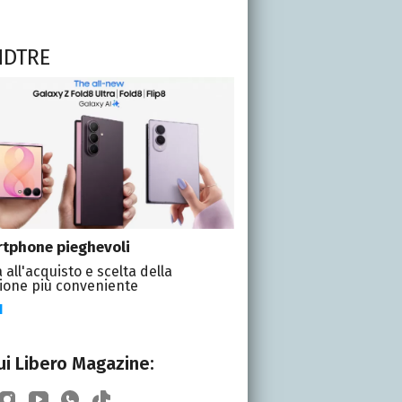
NDTRE
tphone pieghevoli
 all'acquisto e scelta della
ione più conveniente
I
i Libero Magazine: