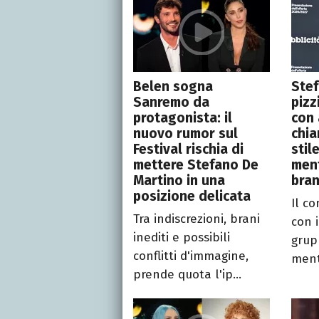
Belen sogna
Ste
Sanremo da
pizz
protagonista: il
con 
nuovo rumor sul
chia
Festival rischia di
stil
mettere Stefano De
ment
Martino in una
bran
posizione delicata
Il co
Tra indiscrezioni, brani
con i
inediti e possibili
grup
conflitti d'immagine,
mentr
prende quota l'ip...