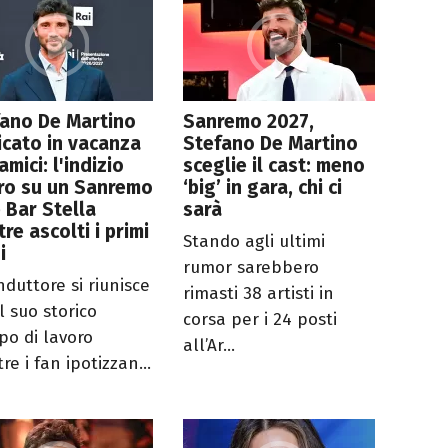
fano De Martino
Sanremo 2027,
icato in vacanza
Stefano De Martino
amici: l'indizio
sceglie il cast: meno
ro su un Sanremo
‘big’ in gara, chi ci
e Bar Stella
sarà
re ascolti i primi
Stando agli ultimi
i
rumor sarebbero
nduttore si riunisce
rimasti 38 artisti in
l suo storico
corsa per i 24 posti
po di lavoro
all’Ar...
e i fan ipotizzan...