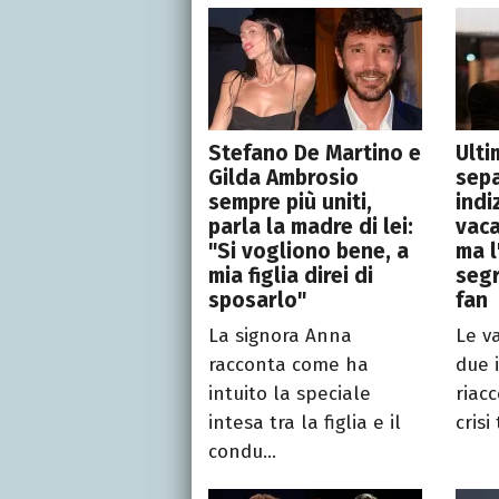
Stefano De Martino e
Ulti
Gilda Ambrosio
sepa
sempre più uniti,
indi
parla la madre di lei:
vaca
"Si vogliono bene, a
ma l
mia figlia direi di
segr
sposarlo"
fan
La signora Anna
Le v
racconta come ha
due 
intuito la speciale
riac
intesa tra la figlia e il
crisi
condu...