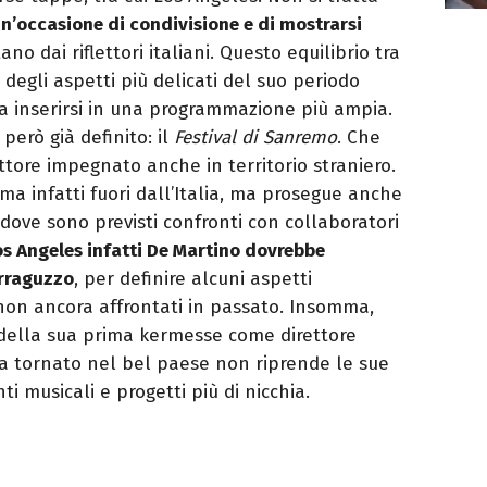
n’occasione di condivisione e di mostrarsi
tano dai riflettori italiani. Questo equilibrio tra
degli aspetti più delicati del suo periodo
ra inserirsi in una programmazione più ampia.
però già definito: il
Festival di Sanremo
. Che
tore impegnato anche in territorio straniero.
rma infatti fuori dall’Italia, ma prosegue anche
dove sono previsti confronti con collaboratori
os Angeles infatti De Martino dovrebbe
erraguzzo
, per definire alcuni aspetti
non ancora affrontati in passato. Insomma,
 della sua prima kermesse come direttore
lta tornato nel bel paese non riprende le sue
nti musicali e progetti più di nicchia.