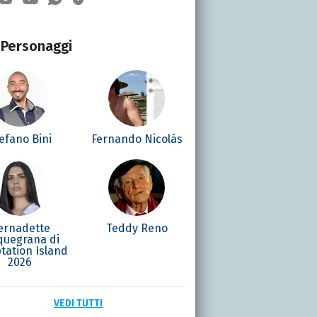
Personaggi
efano Bini
Fernando Nicolás
ernadette
Teddy Reno
quegrana di
tation Island
2026
VEDI TUTTI