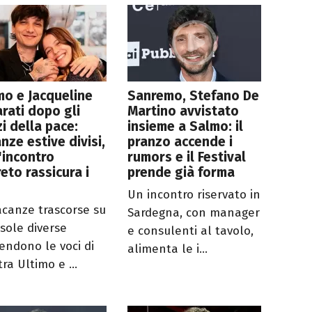
mo e Jacqueline
Sanremo, Stefano De
rati dopo gli
Martino avvistato
zi della pace:
insieme a Salmo: il
nze estive divisi,
pranzo accende i
'incontro
rumors e il Festival
eto rassicura i
prende già forma
Un incontro riservato in
acanze trascorse su
Sardegna, con manager
isole diverse
e consulenti al tavolo,
cendono le voci di
alimenta le i...
 tra Ultimo e ...