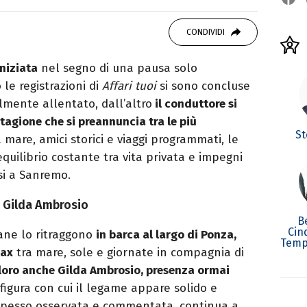
studiando all'IED come Fashion Editor. Si
CONDIVIDI
icazione digitale, Giornalismo e Nuovi media
laborando con alcune testate ed uffici stampa.
iniziata
nel segno di una pausa solo
le registrazioni di
Affari tuoi
si sono concluse
bilmente allentato, dall’altro
il conduttore si
stagione che si preannuncia tra le più
St
a mare, amici storici e viaggi programmati, le
uilibrio costante tra vita privata e impegni
si a Sanremo.
 Gilda Ambrosio
B
Cin
ane lo ritraggono
in barca al largo di Ponza,
Temp
lax
tra mare, sole e giornate in compagnia di
 loro anche Gilda Ambrosio, presenza ormai
figura con cui il legame appare solido e
, spesso osservata e commentata, continua a