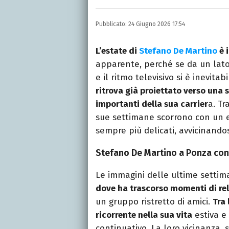
LINKEDIN
Si avvicina all'editoria 
Pubblicato:
24 Giugno 2026 17:54
specializza poi in Comun
presso La Sapienza, col
L’estate di
Stefano De Martino
è 
apparente, perché se da un lato 
e il ritmo televisivo si è inevita
ritrova già proiettato verso una 
importanti della sua carrier
a. Tr
sue settimane scorrono con un eq
sempre più delicati, avvicinando
Stefano De Martino a Ponza con
Le immagini delle ultime settim
dove ha trascorso momenti di re
un gruppo ristretto di amici.
Tra
ricorrente nella sua vita
estiva e 
continuativo. La loro vicinanza