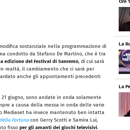
Ore 
La R
modifica sostanziale nella programmazione di
mma condotto da Stefano De Martino, che è tra
ma edizione del Festival di Sanremo
, di cui sarà
 In realtà, il cambiamento che ci sarà per
guardato anche gli appuntamenti precedenti
La P
l 21 giugno, sono andate in onda solamente
mpre a causa della messa in onda delle varie
esto Mediaset ha invece mantenuto ben intatta
della Fortuna
con Gerry Scotti e Samira Lui,
to fisso
per gli amanti dei giochi televisivi
.