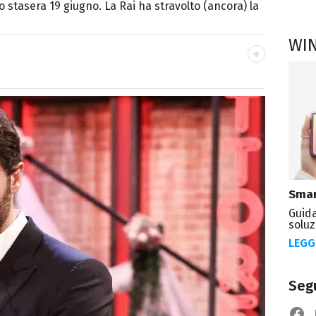
stasera 19 giugno. La Rai ha stravolto (ancora) la
WI
crittrice e critica d’arte, sono autrice di
trice di Kosmo Magazine
Smar
Guida
soluz
LEGG
Segu