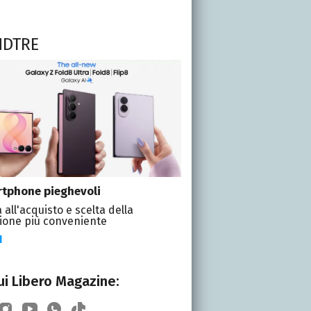
NDTRE
tphone pieghevoli
 all'acquisto e scelta della
ione più conveniente
I
i Libero Magazine: