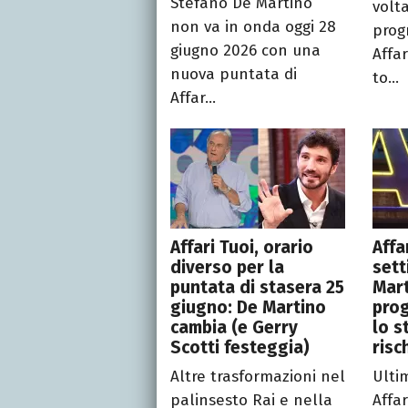
Stefano De Martino
volt
non va in onda oggi 28
prog
giugno 2026 con una
Affa
nuova puntata di
to...
Affar...
Affari Tuoi, orario
Affa
diverso per la
sett
puntata di stasera 25
Mart
giugno: De Martino
pro
cambia (e Gerry
lo s
Scotti festeggia)
risc
Altre trasformazioni nel
Ulti
palinsesto Rai e nella
Affar