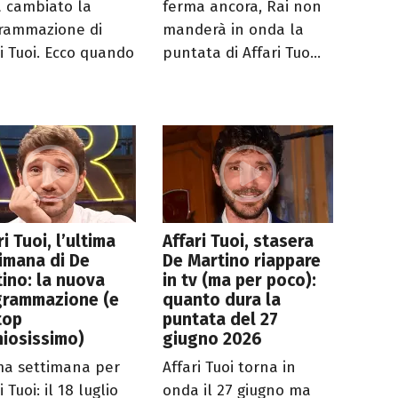
a cambiato la
ferma ancora, Rai non
rammazione di
manderà in onda la
ri Tuoi. Ecco quando
puntata di Affari Tuo...
ri Tuoi, l’ultima
Affari Tuoi, stasera
imana di De
De Martino riappare
ino: la nuova
in tv (ma per poco):
grammazione (e
quanto dura la
top
puntata del 27
hiosissimo)
giugno 2026
ma settimana per
Affari Tuoi torna in
i Tuoi: il 18 luglio
onda il 27 giugno ma