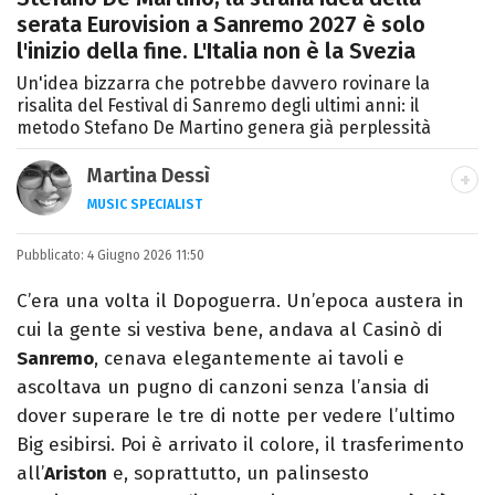
serata Eurovision a Sanremo 2027 è solo
l'inizio della fine. L'Italia non è la Svezia
Un'idea bizzarra che potrebbe davvero rovinare la
risalita del Festival di Sanremo degli ultimi anni: il
metodo Stefano De Martino genera già perplessità
Martina Dessì
MUSIC SPECIALIST
Ascolto, scrivo, a volte recensisco, smonto
Pubblicato:
4 Giugno 2026 11:50
classifiche: la musica è il mio primo amore.
C’era una volta il Dopoguerra. Un’epoca austera in
cui la gente si vestiva bene, andava al Casinò di
Sanremo
, cenava elegantemente ai tavoli e
ascoltava un pugno di canzoni senza l’ansia di
dover superare le tre di notte per vedere l’ultimo
Big esibirsi. Poi è arrivato il colore, il trasferimento
all’
Ariston
e, soprattutto, un palinsesto