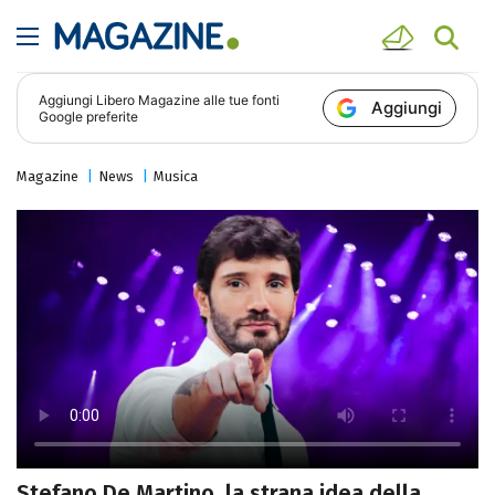
Aggiungi
Libero Magazine
alle tue fonti
Aggiungi
Google preferite
Magazine
News
Musica
Stefano De Martino, la strana idea della