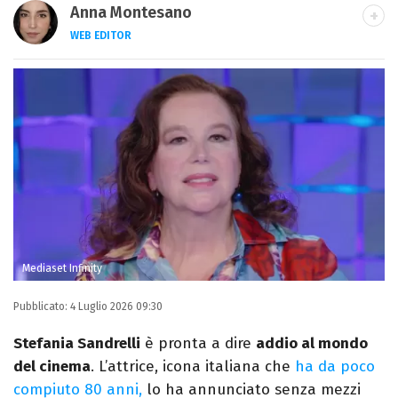
Anna Montesano
WEB EDITOR
Web editor appassionata di cinema e TV,
dopo la laurea in Lettere Moderne mi
specializzo in Editoria e Giornalismo e
trasformo la passione per la scrittura in un
lavoro.
Mediaset Infinity
Pubblicato:
4 Luglio 2026 09:30
Stefania Sandrelli
è pronta a dire
addio al mondo
del cinema
. L’attrice, icona italiana che
ha da poco
compiuto 80 anni,
lo ha annunciato senza mezzi