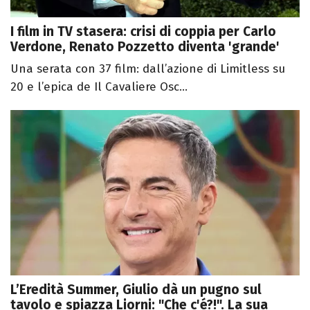
I film in TV stasera: crisi di coppia per Carlo
Verdone, Renato Pozzetto diventa 'grande'
Una serata con 37 film: dall’azione di Limitless su
20 e l’epica de Il Cavaliere Osc...
L’Eredità Summer, Giulio dà un pugno sul
tavolo e spiazza Liorni: "Che c'é?!". La sua