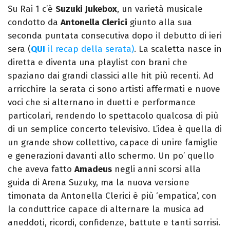
Su Rai 1 c’è
Suzuki Jukebox
, un varietà musicale
condotto da
Antonella Clerici
giunto alla sua
seconda puntata consecutiva dopo il debutto di ieri
sera (
QUI
il recap della serata)
. La scaletta nasce in
diretta e diventa una playlist con brani che
spaziano dai grandi classici alle hit più recenti. Ad
arricchire la serata ci sono artisti affermati e nuove
voci che si alternano in duetti e performance
particolari, rendendo lo spettacolo qualcosa di più
di un semplice concerto televisivo. L’idea è quella di
un grande show collettivo, capace di unire famiglie
e generazioni davanti allo schermo. Un po’ quello
che aveva fatto
Amadeus
negli anni scorsi alla
guida di Arena Suzuky, ma la nuova versione
timonata da Antonella Clerici è più ‘empatica’, con
la conduttrice capace di alternare la musica ad
aneddoti, ricordi, confidenze, battute e tanti sorrisi.