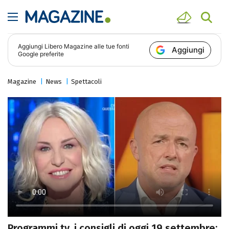
Aggiungi
Libero Magazine
alle tue fonti
Aggiungi
Google preferite
Magazine
News
Spettacoli
Programmi tv, i consigli di oggi 19 settembre: