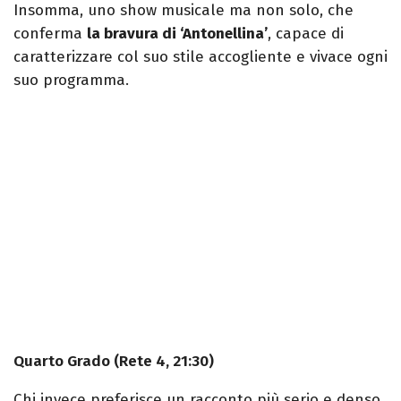
Insomma, uno show musicale ma non solo, che
conferma
la bravura di ‘Antonellina’
, capace di
caratterizzare col suo stile accogliente e vivace ogni
suo programma.
Quarto Grado (Rete 4, 21:30)
Chi invece preferisce un racconto più serio e denso,