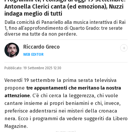
Antonella Clerici canta (ed emoziona), Nuzzi
indaga meglio di tutti
Dalla comicità di Panariello alla musica interattiva di Rai
1, fino all’approfondimento di Quarto Grado: tre serate
diverse ma tutte da non perdere.
Riccardo Greco
WEB EDITOR
LINKEDIN
Pubblicato:
Si avvicina all'editoria studiando all'IED
19 Settembre 2025 12:30
come Fashion Editor. Si specializza poi in
Venerdì 19 settembre la prima serata televisiva
Comunicazione digitale, Giornalismo e
propone
tre appuntamenti che meritano la nostra
Nuovi media presso La Sapienza,
attenzione
. C’è chi cerca la leggerezza, chi vuole
collaborando con alcune testate ed uffici
cantare insieme ai propri beniamini e chi, invece,
stampa.
preferisce addentrarsi nei misteri della cronaca
nera. Ecco i programmi da vedere suggeriti da Libero
Magazine.