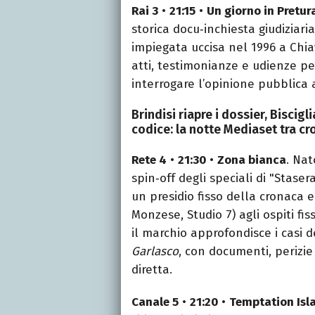
Rai 3
•
21:15
•
Un giorno in Pretura
storica docu‑inchiesta giudiziaria
impiegata uccisa nel 1996 a Chia
atti, testimonianze e udienze p
interrogare l’opinione pubblica 
Brindisi riapre i dossier, Biscigl
codice: la notte Mediaset tra cro
Rete 4
•
21:30
•
Zona bianca
. Na
spin‑off degli speciali di "Stasera
un presidio fisso della cronaca e
Monzese, Studio 7) agli ospiti fiss
il marchio approfondisce i casi
Garlasco
, con documenti, perizie
diretta.
Canale 5
•
21:20
•
Temptation Isl