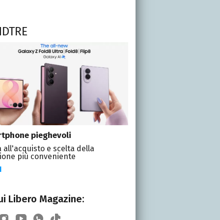
NDTRE
tphone pieghevoli
 all'acquisto e scelta della
ione più conveniente
I
i Libero Magazine: