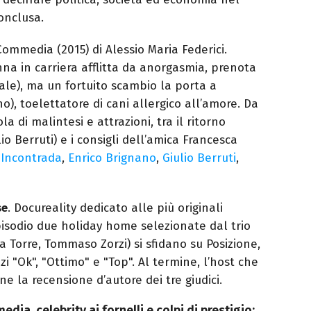
onclusa.
Commedia (2015) di Alessio Maria Federici.
na in carriera afflitta da anorgasmia, prenota
le), ma un fortuito scambio la porta a
o), toelettatore di cani allergico all’amore. Da
a di malintesi e attrazioni, tra il ritorno
io Berruti) e i consigli dell’amica Francesca
 Incontrada
,
Enrico Brignano
,
Giulio Berruti
,
se
. Docureality dedicato alle più originali
pisodio due holiday home selezionate dal trio
ca Torre, Tommaso Zorzi) si sfidano su Posizione,
i "Ok", "Ottimo" e "Top". Al termine, l’host che
ne la recensione d’autore dei tre giudici.
dia, celebrity ai fornelli e colpi di prestigio: