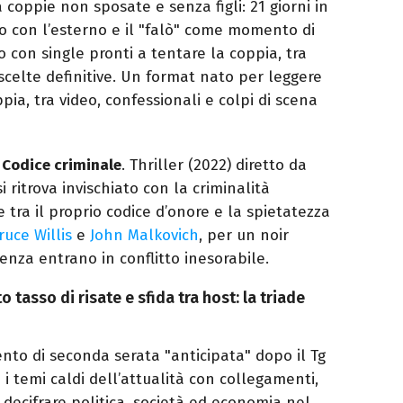
a coppie non sposate e senza figli: 21 giorni in
to con l’esterno e il "falò" come momento di
 con single pronti a tentare la coppia, tra
 scelte definitive. Un format nato per leggere
oppia, tra video, confessionali e colpi di scena
 Codice criminale
. Thriller (2022) diretto da
i ritrova invischiato con la criminalità
e tra il proprio codice d’onore e la spietatezza
ruce Willis
e
John Malkovich
, per un noir
venza entrano in conflitto inesorabile.
to tasso di risate e sfida tra host: la triade
to di seconda serata "anticipata" dopo il Tg
i temi caldi dell’attualità con collegamenti,
 decifrare politica, società ed economia nel