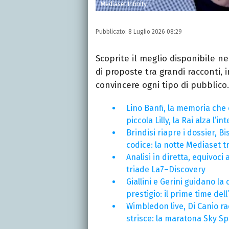
Mediaset Infinity
Pubblicato:
8 Luglio 2026 08:29
Scoprite il meglio disponibile ne
di proposte tra grandi racconti, 
convincere ogni tipo di pubblico.
Lino Banfi, la memoria che c
piccola Lilly, la Rai alza l’in
Brindisi riapre i dossier, Bis
codice: la notte Mediaset t
Analisi in diretta, equivoci 
triade La7–Discovery
Giallini e Gerini guidano la 
prestigio: il prime time del
Wimbledon live, Di Canio ra
strisce: la maratona Sky Sp