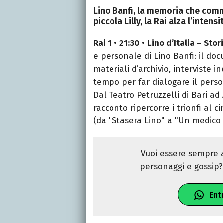
Lino Banfi, la memoria che commu
piccola Lilly, la Rai alza l’intensi
Rai 1
•
21:30
•
Lino d’Italia – Stor
e personale di Lino Banfi: il do
materiali d’archivio, interviste 
tempo per far dialogare il pers
Dal Teatro Petruzzelli di Bari ad 
racconto ripercorre i trionfi al c
(da "Stasera Lino" a "Un medico i
Vuoi essere sempre a
personaggi e gossip? 
Ent