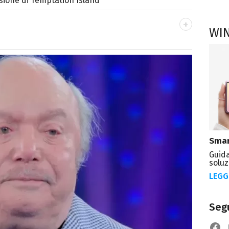
ssione di Temptation Island
WI
OK
ale del portale Libero.it dedicato al mondo
spettacolo e del gossip.
Smar
Guida
soluz
LEGG
Segu