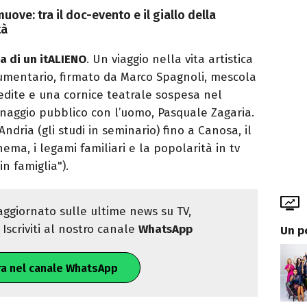
ove: tra il doc-evento e il giallo della
tà
ia di un itALIENO
. Un viaggio nella vita artistica
cumentario, firmato da Marco Spagnoli, mescola
inedite e una cornice teatrale sospesa nel
onaggio pubblico con l’uomo, Pasquale Zagaria.
Andria (gli studi in seminario) fino a Canosa, il
inema, i legami familiari e la popolarità in tv
n famiglia").
ggiornato sulle ultime news su TV,
Iscriviti al nostro canale
WhatsApp
Un p
ra nel canale WhatsApp