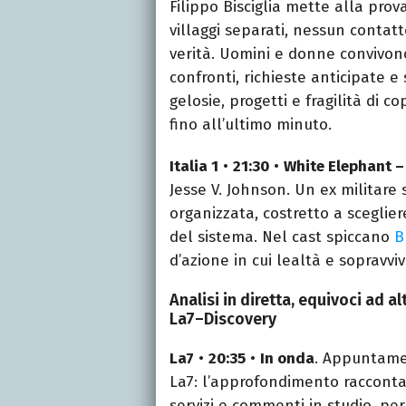
Filippo Bisciglia mette alla prov
villaggi separati, nessun contat
verità. Uomini e donne convivono
confronti, richieste anticipate e
gelosie, progetti e fragilità di c
fino all’ultimo minuto.
Italia 1
•
21:30
•
White Elephant –
Jesse V. Johnson. Un ex militare s
organizzata, costretto a sceglier
del sistema. Nel cast spiccano
B
d’azione in cui lealtà e sopravvi
Analisi in diretta, equivoci ad al
La7–Discovery
La7
•
20:35
•
In onda
. Appuntamen
La7: l’approfondimento racconta 
servizi e commenti in studio, per