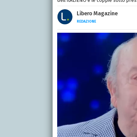
dell'itALIENO e le coppie sotto pre
Libero Magazine
REDAZIONE
E-MAIL
INSTAGRAM
FACEBO
Libero Magazine è il can
della televisione, dello 