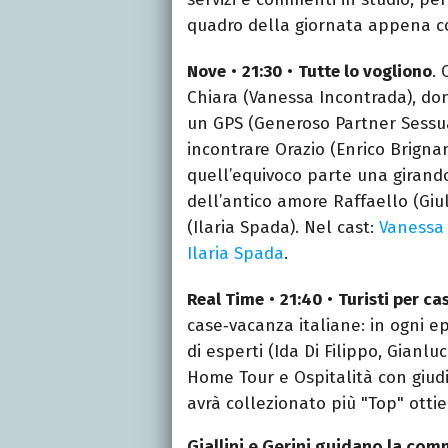
quadro della giornata appena c
Nove
•
21:30
•
Tutte lo vogliono
. 
Chiara (Vanessa Incontrada), don
un GPS (Generoso Partner Sessua
incontrare Orazio (Enrico Brignan
quell’equivoco parte una girandol
dell’antico amore Raffaello (Giul
(Ilaria Spada). Nel cast:
Vanessa
Ilaria Spada
.
Real Time
•
21:40
•
Turisti per ca
case‑vacanza italiane: in ogni e
di esperti (Ida Di Filippo, Gianlu
Home Tour e Ospitalità con giudiz
avrà collezionato più "Top" ottie
Giallini e Gerini guidano la comme