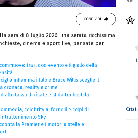
CONDIVIDI
lla sera di 8 luglio 2026: una serata ricchissima
inchieste, cinema e sport live, pensate per
L
ommuove: tra il doc-evento e il giallo della
tensità
ciglia infiamma i falò e Bruce Willis sceglie il
ra cronaca, reality e crime
ad alto tasso di risate e sfida tra host: la
Crist
commedia, celebrity ai fornelli e colpi di
l’Intrattenimento Sky
cconta la Premier e i motori a stelle e
ort