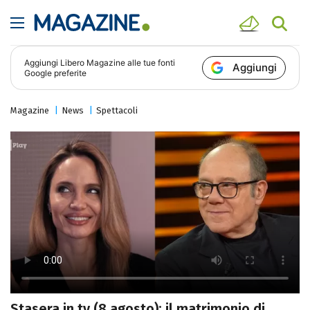
Aggiungi
Libero Magazine
alle tue fonti
Aggiungi
Google preferite
Magazine
News
Spettacoli
Stasera in tv (8 agosto): il matrimonio di