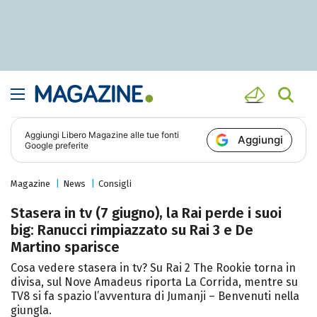
Aggiungi
Libero Magazine
alle tue fonti
Aggiungi
Google preferite
Magazine
News
Consigli
Stasera in tv (7 giugno), la Rai perde i suoi
big: Ranucci rimpiazzato su Rai 3 e De
Martino sparisce
Cosa vedere stasera in tv? Su Rai 2 The Rookie torna in
divisa, sul Nove Amadeus riporta La Corrida, mentre su
TV8 si fa spazio l’avventura di Jumanji – Benvenuti nella
giungla.