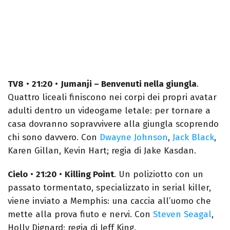
TV8
•
21:20
•
Jumanji – Benvenuti nella giungla
.
Quattro liceali finiscono nei corpi dei propri avatar
adulti dentro un videogame letale: per tornare a
casa dovranno sopravvivere alla giungla scoprendo
chi sono davvero. Con
Dwayne Johnson
,
Jack Black
,
Karen Gillan, Kevin Hart; regia di Jake Kasdan.
Cielo
•
21:20
•
Killing Point
. Un poliziotto con un
passato tormentato, specializzato in serial killer,
viene inviato a Memphis: una caccia all’uomo che
mette alla prova fiuto e nervi. Con
Steven Seagal
,
Holly Dignard; regia di Jeff King.