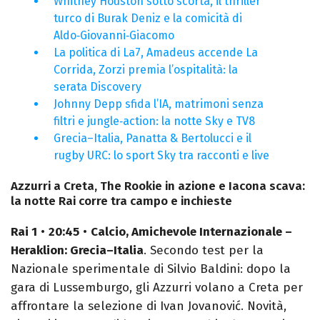
Whitney Houston sotto scorta, il thriller
turco di Burak Deniz e la comicità di
Aldo‑Giovanni‑Giacomo
La politica di La7, Amadeus accende La
Corrida, Zorzi premia l’ospitalità: la
serata Discovery
Johnny Depp sfida l’IA, matrimoni senza
filtri e jungle‑action: la notte Sky e TV8
Grecia–Italia, Panatta & Bertolucci e il
rugby URC: lo sport Sky tra racconti e live
Azzurri a Creta, The Rookie in azione e Iacona scava:
la notte Rai corre tra campo e inchieste
Rai 1
•
20:45
•
Calcio, Amichevole Internazionale –
Heraklion: Grecia–Italia
. Secondo test per la
Nazionale sperimentale di Silvio Baldini: dopo la
gara di Lussemburgo, gli Azzurri volano a Creta per
affrontare la selezione di Ivan Jovanović. Novità,