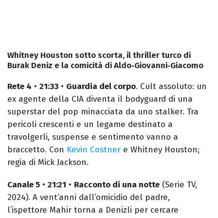
Whitney Houston sotto scorta, il thriller turco di
Burak Deniz e la comicità di Aldo‑Giovanni‑Giacomo
Rete 4
•
21:33
•
Guardia del corpo
. Cult assoluto: un
ex agente della CIA diventa il bodyguard di una
superstar del pop minacciata da uno stalker. Tra
pericoli crescenti e un legame destinato a
travolgerli, suspense e sentimento vanno a
braccetto. Con
Kevin Costner
e Whitney Houston;
regia di Mick Jackson.
Canale 5
•
21:21
•
Racconto di una notte
(Serie TV,
2024). A vent’anni dall’omicidio del padre,
l’ispettore Mahir torna a Denizli per cercare