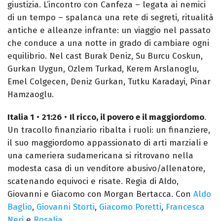
giustizia. L’incontro con Canfeza – legata ai nemici
di un tempo – spalanca una rete di segreti, ritualità
antiche e alleanze infrante: un viaggio nel passato
che conduce a una notte in grado di cambiare ogni
equilibrio. Nel cast Burak Deniz, Su Burcu Coskun,
Gurkan Uygun, Ozlem Turkad, Kerem Arslanoglu,
Emel Colgecen, Deniz Gurkan, Tutku Karadayi, Pinar
Hamzaoglu.
Italia 1
•
21:26
•
Il ricco, il povero e il maggiordomo
.
Un tracollo finanziario ribalta i ruoli: un finanziere,
il suo maggiordomo appassionato di arti marziali e
una cameriera sudamericana si ritrovano nella
modesta casa di un venditore abusivo/allenatore,
scatenando equivoci e risate. Regia di Aldo,
Giovanni e Giacomo con Morgan Bertacca. Con
Aldo
Baglio
,
Giovanni Storti
,
Giacomo Poretti
,
Francesca
Neri
e
Rosalia
.