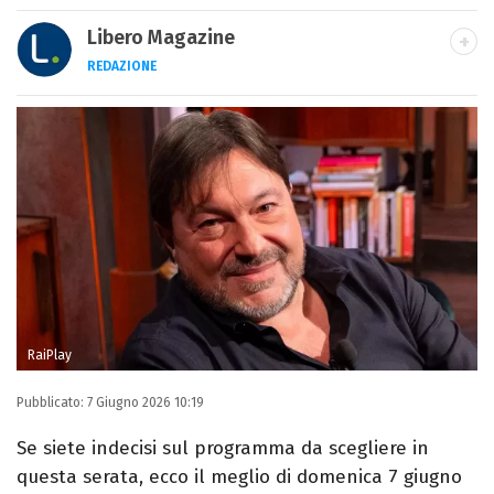
Libero Magazine
REDAZIONE
E-MAIL
INSTAGRAM
FACEBOOK
Libero Magazine è il canale del portale
Libero.it dedicato al mondo della
televisione, dello spettacolo e del gossip.
RaiPlay
Pubblicato:
7 Giugno 2026 10:19
Se siete indecisi sul programma da scegliere in
questa serata, ecco il meglio di domenica 7 giugno