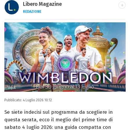
Libero Magazine
REDAZIONE
E-MAIL
INSTAGRAM
FACEBOOK
Libero Magazine è il canale del portale
Libero.it dedicato al mondo della
televisione, dello spettacolo e del gossip.
Sky.it
Pubblicato:
4 Luglio 2026 10:12
Se siete indecisi sul programma da scegliere in
questa serata, ecco il meglio del prime time di
sabato 4 luglio 2026: una guida compatta con