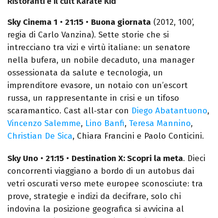
Ristoranti e il cult Karate Kid
Sky Cinema 1
•
21:15
•
Buona giornata
(2012, 100’,
regia di Carlo Vanzina). Sette storie che si
intrecciano tra vizi e virtù italiane: un senatore
nella bufera, un nobile decaduto, una manager
ossessionata da salute e tecnologia, un
imprenditore evasore, un notaio con un’escort
russa, un rappresentante in crisi e un tifoso
scaramantico. Cast all‑star con
Diego Abatantuono
,
Vincenzo Salemme
,
Lino Banfi
,
Teresa Mannino
,
Christian De Sica
, Chiara Francini e Paolo Conticini.
Sky Uno
•
21:15
•
Destination X: Scopri la meta
. Dieci
concorrenti viaggiano a bordo di un autobus dai
vetri oscurati verso mete europee sconosciute: tra
prove, strategie e indizi da decifrare, solo chi
indovina la posizione geografica si avvicina al