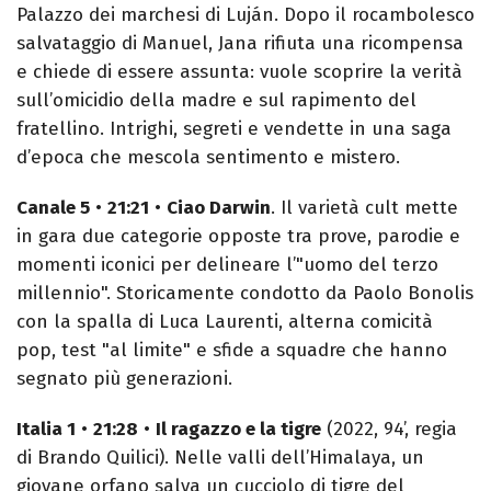
Palazzo dei marchesi di Luján. Dopo il rocambolesco
salvataggio di Manuel, Jana rifiuta una ricompensa
e chiede di essere assunta: vuole scoprire la verità
sull’omicidio della madre e sul rapimento del
fratellino. Intrighi, segreti e vendette in una saga
d’epoca che mescola sentimento e mistero.
Canale 5
•
21:21
•
Ciao Darwin
. Il varietà cult mette
in gara due categorie opposte tra prove, parodie e
momenti iconici per delineare l’"uomo del terzo
millennio". Storicamente condotto da Paolo Bonolis
con la spalla di Luca Laurenti, alterna comicità
pop, test "al limite" e sfide a squadre che hanno
segnato più generazioni.
Italia 1
•
21:28
•
Il ragazzo e la tigre
(2022, 94’, regia
di Brando Quilici). Nelle valli dell’Himalaya, un
giovane orfano salva un cucciolo di tigre del