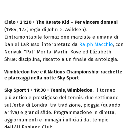
Cielo
•
21:20
•
The Karate Kid – Per vincere domani
(1984, 123’, regia di John G. Avildsen).
L’intramontabile formazione marziale e umana di
Daniel LaRusso, interpretato da
Ralph Macchio
, con
Noriyuki "Pat" Morita, Martin Kove ed Elizabeth
Shue: disciplina, riscatto e un finale da antologia.
Wimbledon live e il Nations Championship: racchette
e placcaggi nella notte Sky Sport
Sky Sport 1
•
19:30
•
Tennis, Wimbledon
. Il torneo
più antico e prestigioso del tennis: due settimane
sull’erba di Londra, tra tradizione, pioggia (quando
arriva) e grandi sfide. Programmazione in diretta,
aggiornamenti e immagini ufficiali dal tempio
dell’All England Club.